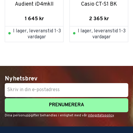
Audient iD4mkII
Casio CT-S1 BK
1 645
kr
2 365
kr
I lager, leveranstid 1-3
I lager, leveranstid 1-3
vardagar
vardagar
Nyhetsbrev
PRENUMERERA
Dina personuppgifter behandlas i enlighet med vår
integritetspolicy
.