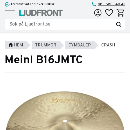
Fri frakt vid köp över 800kr
08 - 580 340 43
Favoriter
Kundva
Meny
HEM
TRUMMOR
CYMBALER
CRASH
Meinl B16JMTC