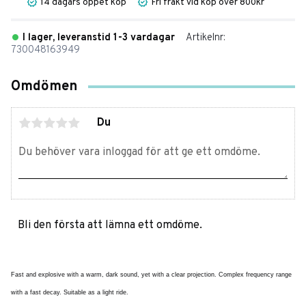
14 dagars öppet köp
Fri frakt vid köp över 800kr
I lager, leveranstid 1-3 vardagar
Artikelnr
730048163949
Omdömen
Du
Bli den första att lämna ett omdöme.
Fast and explosive with a warm, dark sound, yet with a clear projection. Complex frequency range
with a fast decay. Suitable as a light ride.