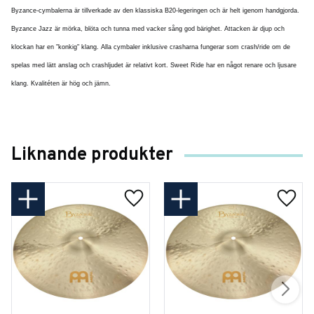
Byzance-cymbalerna är tillverkade av den klassiska B20-legeringen och är helt igenom handgjorda.
Byzance Jazz är mörka, blöta och tunna med vacker sång god bärighet. Attacken är djup och
klockan har en "konkig" klang. Alla cymbaler inklusive crasharna fungerar som crash/ride om de
spelas med lätt anslag och crashljudet är relativt kort. Sweet Ride har en något renare och ljusare
klang. Kvalitéten är hög och jämn.
Liknande produkter