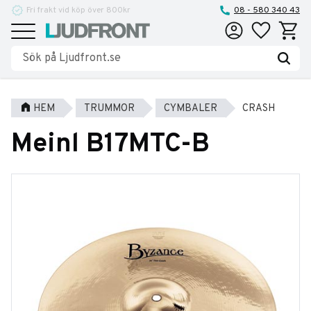
Fri frakt vid köp över 800kr
Reparationer och service
08 - 580 340 43
Favoriter
Kundva
Meny
HEM
TRUMMOR
CYMBALER
CRASH
Meinl B17MTC-B