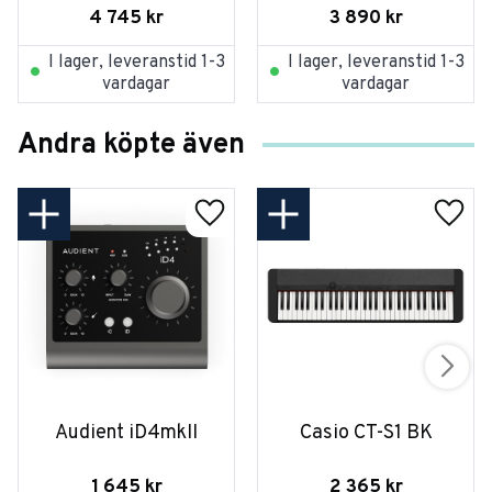
4 745
kr
3 890
kr
I lager, leveranstid 1-3
I lager, leveranstid 1-3
vardagar
vardagar
Andra köpte även
Audient iD4mkII
Casio CT-S1 BK
1 645
kr
2 365
kr