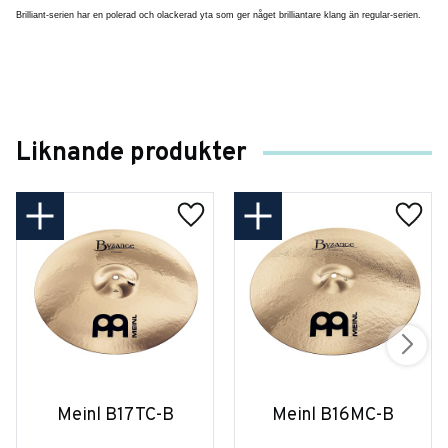
Brilliant-serien har en polerad och olackerad yta som ger någet brilliantare klang än regular-serien.
Liknande produkter
Meinl B17TC-B
Meinl B16MC-B