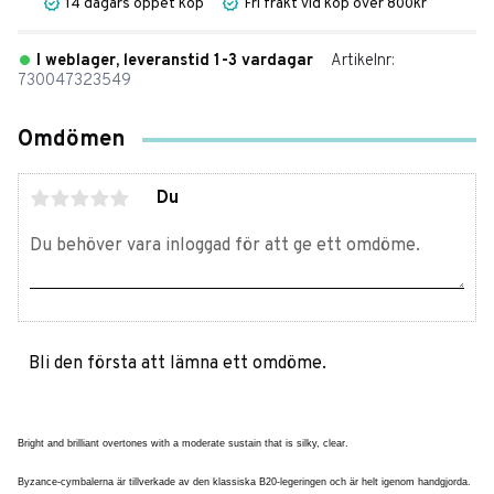
14 dagars öppet köp
Fri frakt vid köp över 800kr
I weblager, leveranstid 1-3 vardagar
Artikelnr
730047323549
Omdömen
Du
Bli den första att lämna ett omdöme.
Bright and brilliant overtones with a moderate sustain that is silky, clear.
Byzance-cymbalerna är tillverkade av den klassiska B20-legeringen och är helt igenom handgjorda.