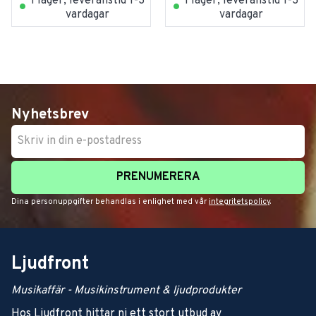
I lager, leveranstid 1-3
I lager, leveranstid 1-3
vardagar
vardagar
Nyhetsbrev
PRENUMERERA
Dina personuppgifter behandlas i enlighet med vår
integritetspolicy
.
Ljudfront
Musikaffär - Musikinstrument & ljudprodukter
Hos Ljudfront hittar ni ett stort utbud av