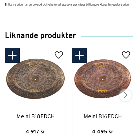
Brilliant-serien har en polerad och olackerad yta som ger någet brilliantare klang än regular-serien.
Liknande produkter
Meinl B18EDCH
Meinl B16EDCH
4 917
kr
4 495
kr