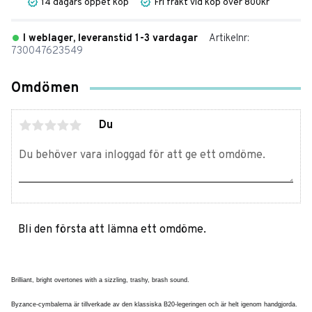
14 dagars öppet köp
Fri frakt vid köp över 800kr
I weblager, leveranstid 1-3 vardagar
Artikelnr
730047623549
Omdömen
Du
Bli den första att lämna ett omdöme.
Brilliant, bright overtones with a sizzling, trashy, brash sound.
Byzance-cymbalerna är tillverkade av den klassiska B20-legeringen och är helt igenom handgjorda.