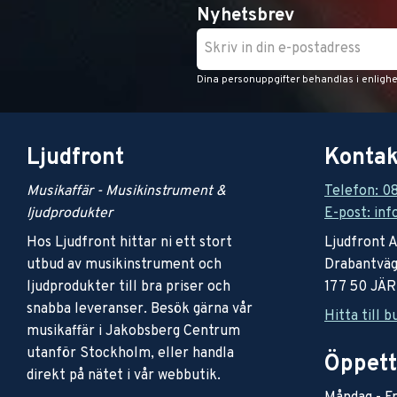
Nyhetsbrev
Dina personuppgifter behandlas i enligh
Ljudfront
Kontak
Musikaffär - Musikinstrument &
Telefon: 0
ljudprodukter
E-post: inf
Hos Ljudfront hittar ni ett stort
Ljudfront 
utbud av musikinstrument och
Drabantväg
ljudprodukter till bra priser och
177 50 JÄ
snabba leveranser. Besök gärna vår
Hitta till b
musikaffär i Jakobsberg Centrum
utanför Stockholm, eller handla
Öppett
direkt på nätet i vår webbutik.