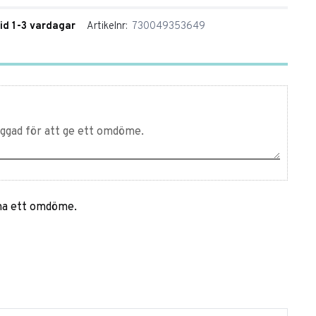
tid 1-3 vardagar
Artikelnr
730049353649
mna ett omdöme.