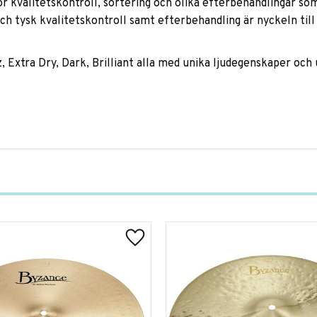
r kvalitetskontroll, sortering och olika efterbehandlingar som e
och tysk kvalitetskontroll samt efterbehandling är nyckeln t
zz, Extra Dry, Dark, Brilliant alla med unika ljudegenskaper och