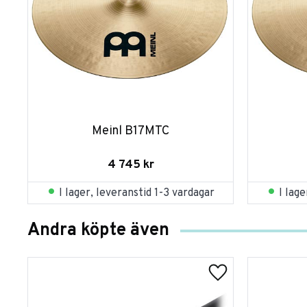
Meinl B17MTC
4 745
kr
I lager, leveranstid 1-3 vardagar
I lag
Andra köpte även