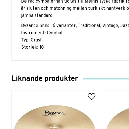
De råa cymbalerna skickas till Meinls tyska fabrik fö
är sluten och matchning mellan turkiskt hantverk 
jämna standard.
Byzance finns i 6 varianter, Traditional, Vintage, Ja
Instrument: Cymbal
Typ: Crash
Storlek: 18
Liknande produkter