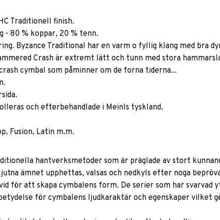
 Traditionell finish.
g - 80 % koppar, 20 % tenn.
ng. Byzance Traditional har en varm o fyllig klang med bra dy
Hammered Crash är extremt lätt och tunn med stora hammarsla
crash cymbal som påminner om de forna tiderna...
n.
sida.
rolleras och efterbehandlade i Meinls tyskland.
p, Fusion, Latin m.m.
traditionella hantverksmetoder som är präglade av stort kunnan
utna ämnet upphettas, valsas och nedkyls efter noga beprövat
d för att skapa cymbalens form. De serier som har svarvad yta
betydelse för cymbalens ljudkaraktär och egenskaper vilket gör