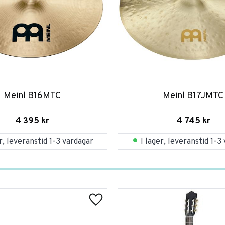
Meinl B16MTC
Meinl B17JMTC
4 395
kr
4 745
kr
er, leveranstid 1-3 vardagar
I lager, leveranstid 1-3