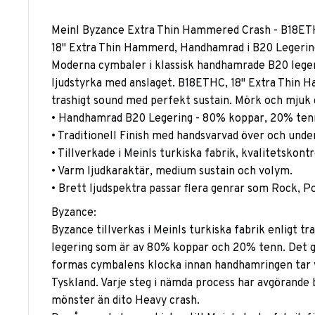
Meinl Byzance Extra Thin Hammered Crash - B18ETHC
18" Extra Thin Hammerd, Handhamrad i B20 Legerin
Moderna cymbaler i klassisk handhamrade B20 legeri
ljudstyrka med anslaget. B18ETHC, 18" Extra Thin 
trashigt sound med perfekt sustain. Mörk och mjuk 
• Handhamrad B20 Legering - 80% koppar, 20% ten
• Traditionell Finish med handsvarvad över och under
• Tillverkade i Meinls turkiska fabrik, kvalitetskont
• Varm ljudkaraktär, medium sustain och volym.
• Brett ljudspektra passar flera genrar som Rock, Po
Byzance:
Byzance tillverkas i Meinls turkiska fabrik enligt 
legering som är av 80% koppar och 20% tenn. Det gj
formas cymbalens klocka innan handhamringen tar vi
Tyskland. Varje steg i nämda process har avgörande 
mönster än dito Heavy crash.