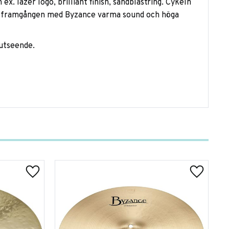
x. lazer logo, brilliant finish, sandblästring. Cykeln
ill framgången med Byzance varma sound och höga
 utseende.