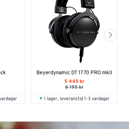
ack
Beyerdynamic DT 1770 PRO mkII
5 445
kr
6 195
kr
 vardagar
I lager, leveranstid 1-3 vardagar