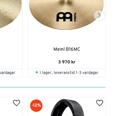
Meinl B16MC
3 970
kr
 vardagar
I lager, leveranstid 1-3 vardagar
12
%