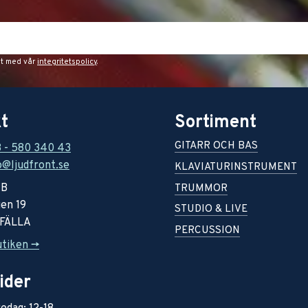
et med vår
integritetspolicy
.
t
Sortiment
GITARR OCH BAS
8 - 580 340 43
o@ljudfront.se
KLAVIATURINSTRUMENT
AB
TRUMMOR
en 19
STUDIO & LIVE
RFÄLLA
PERCUSSION
utiken ->
ider