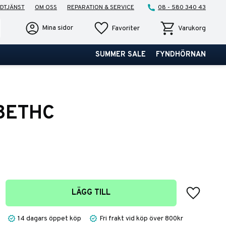
DTJÄNST
OM OSS
REPARATION & SERVICE
08 - 580 340 43
Favoriter
Kundvagn
Mina sidor
Favoriter
Varukorg
SUMMER SALE
FYNDHÖRNAN
18ETHC
Lägg till 
LÄGG TILL
14 dagars öppet köp
Fri frakt vid köp över 800kr