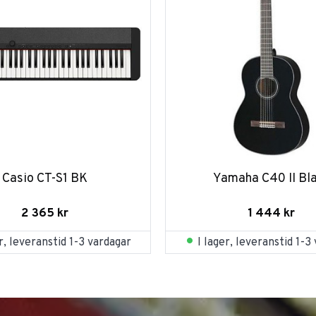
Casio CT-S1 BK
Yamaha C40 II Bl
2 365
kr
1 444
kr
er, leveranstid 1-3 vardagar
I lager, leveranstid 1-3