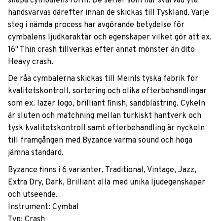
skapa cymbalens form. De serier som har svarvad yta
handsvarvas därefter innan de skickas till Tyskland. Varje
steg i nämda process har avgörande betydelse för
cymbalens ljudkaraktär och egenskaper vilket gör att ex.
16" Thin crash tillverkas efter annat mönster än dito
Heavy crash.
De råa cymbalerna skickas till Meinls tyska fabrik för
kvalitetskontroll, sortering och olika efterbehandlingar
som ex. lazer logo, brilliant finish, sandblästring. Cykeln
är sluten och matchning mellan turkiskt hantverk och
tysk kvalitetskontroll samt efterbehandling är nyckeln
till framgången med Byzance varma sound och höga
jämna standard.
Byzance finns i 6 varianter, Traditional, Vintage, Jazz,
Extra Dry, Dark, Brilliant alla med unika ljudegenskaper
och utseende.
Instrument: Cymbal
Typ: Crash