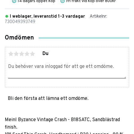
14 dagars öppet köp
Fri frakt vid köp över 800kr
I weblager, leveranstid 1-3 vardagar
Artikelnr
730049393749
Omdömen
Du
Bli den första att lämna ett omdöme.
Meinl Byzance Vintage Crash - B18SATC, Sandblästrad
finish.