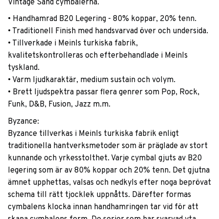
Vintage Sand cymbalerna.
• Handhamrad B20 Legering - 80% koppar, 20% tenn.
• Traditionell Finish med handsvarvad över och undersida.
• Tillverkade i Meinls turkiska fabrik,
kvalitetskontrolleras och efterbehandlade i Meinls
tyskland.
• Varm ljudkaraktär, medium sustain och volym.
• Brett ljudspektra passar flera genrer som Pop, Rock,
Funk, D&B, Fusion, Jazz m.m.
Byzance:
Byzance tillverkas i Meinls turkiska fabrik enligt
traditionella hantverksmetoder som är präglade av stort
kunnande och yrkesstolthet. Varje cymbal gjuts av B20
legering som är av 80% koppar och 20% tenn. Det gjutna
ämnet upphettas, valsas och nedkyls efter noga beprövat
schema till rätt tjocklek uppnåtts. Därefter formas
cymbalens klocka innan handhamringen tar vid för att