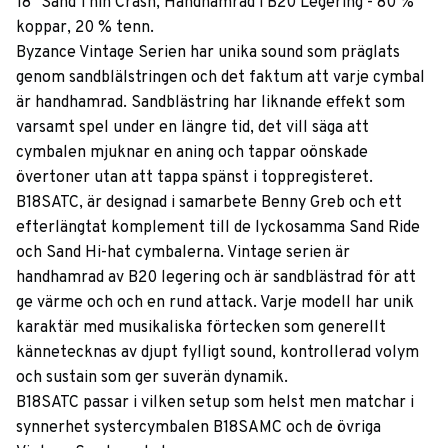
18" Sand Thin Crash, Handhamrad i B20 Legering - 80 %
koppar, 20 % tenn.
Byzance Vintage Serien har unika sound som präglats
genom sandblälstringen och det faktum att varje cymbal
är handhamrad. Sandblästring har liknande effekt som
varsamt spel under en längre tid, det vill säga att
cymbalen mjuknar en aning och tappar oönskade
övertoner utan att tappa spänst i toppregisteret.
B18SATC, är designad i samarbete Benny Greb och ett
efterlängtat komplement till de lyckosamma Sand Ride
och Sand Hi-hat cymbalerna. Vintage serien är
handhamrad av B20 legering och är sandblästrad för att
ge värme och och en rund attack. Varje modell har unik
karaktär med musikaliska förtecken som generellt
kännetecknas av djupt fylligt sound, kontrollerad volym
och sustain som ger suverän dynamik.
B18SATC passar i vilken setup som helst men matchar i
synnerhet systercymbalen B18SAMC och de övriga