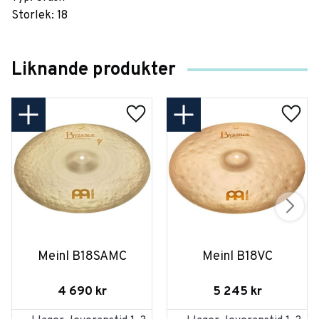
Storlek: 18
Liknande produkter
Meinl B18SAMC
Meinl B18VC
4 690
kr
5 245
kr