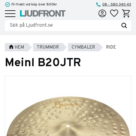
Fri frakt vid köp över 800kr
08 - 580 340 43
Favoriter
Kundva
Meny
HEM
TRUMMOR
CYMBALER
RIDE
Meinl B20JTR