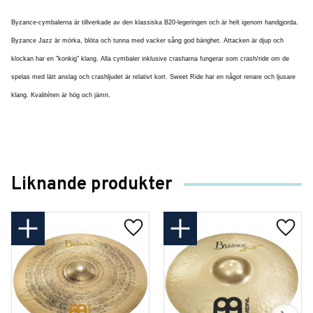
Byzance-cymbalerna är tillverkade av den klassiska B20-legeringen och är helt igenom handgjorda.
Byzance Jazz är mörka, blöta och tunna med vacker sång god bärighet. Attacken är djup och
klockan har en "konkig" klang. Alla cymbaler inklusive crasharna fungerar som crash/ride om de
spelas med lätt anslag och crashljudet är relativt kort. Sweet Ride har en något renare och ljusare
klang. Kvalitéten är hög och jämn.
Liknande produkter