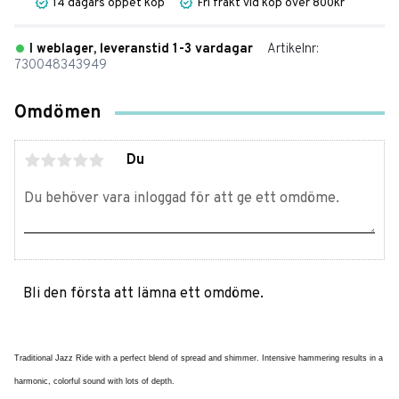
14 dagars öppet köp
Fri frakt vid köp över 800kr
I weblager, leveranstid 1-3 vardagar
Artikelnr
730048343949
Omdömen
Du
Bli den första att lämna ett omdöme.
Traditional Jazz Ride with a perfect blend of spread and shimmer. Intensive hammering results in a
harmonic, colorful sound with lots of depth.