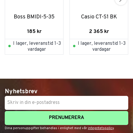
Boss BMIDI-5-35
Casio CT-S1 BK
185
kr
2 365
kr
I lager, leveranstid 1-3
I lager, leveranstid 1-3
vardagar
vardagar
Nyhetsbrev
PRENUMERERA
Dina personuppgifter behandlas i enlighet med vår
integritetspolicy
.