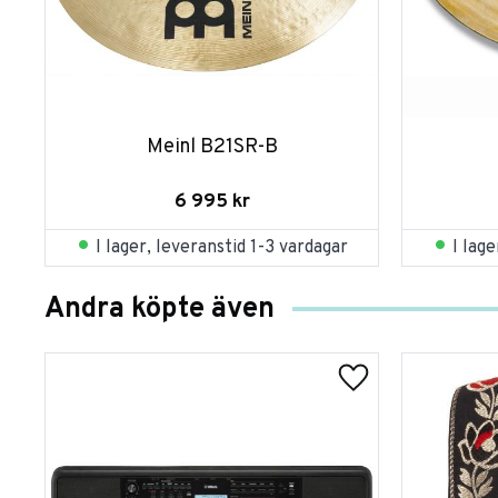
Meinl B21SR-B
6 995
kr
I lager, leveranstid 1-3 vardagar
I lag
Andra köpte även