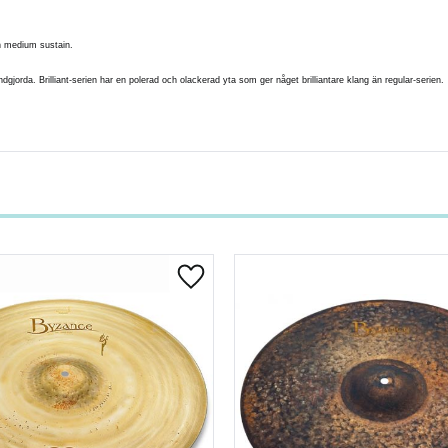
th medium sustain.
jorda. Brilliant-serien har en polerad och olackerad yta som ger någet brilliantare klang än regular-serien.