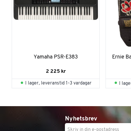
Yamaha PSR-E383
Ernie B
2 225
kr
I lager, leveranstid 1-3 vardagar
I lag
Nyhetsbrev