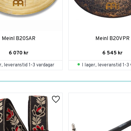
Meinl B20SAR
Meinl B20VPR
6 070
kr
6 545
kr
er, leveranstid 1-3 vardagar
I lager, leveranstid 1-3