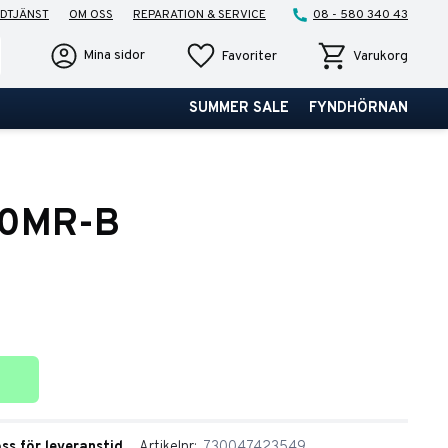
DTJÄNST
OM OSS
REPARATION & SERVICE
08 - 580 340 43
Favoriter
Kundvagn
Mina sidor
Favoriter
Varukorg
SUMMER SALE
FYNDHÖRNAN
20MR-B
ter
oss för leveranstid
Artikelnr
730047423549