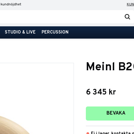
 kundnöjdhet
KUN
STUDIO & LIVE
PERCUSSION
Meinl B
6 345
kr
Lägg till i favori
BEVAKA
Ej i lager, kontakta 