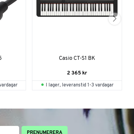
5
Casio CT-S1 BK
2 365
kr
 vardagar
I lager, leveranstid 1-3 vardagar
PRENUMERERA