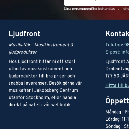
Dina personuppgifter behandlas i enligh
Ljudfront
Kontak
Musikaffär - Musikinstrument &
Telefon: 0
ljudprodukter
E-post: inf
Hos Ljudfront hittar ni ett stort
Ljudfront 
utbud av musikinstrument och
Drabantväg
ljudprodukter till bra priser och
177 50 JÄ
snabba leveranser. Besök gärna vår
Hitta till b
musikaffär i Jakobsberg Centrum
utanför Stockholm, eller handla
Öppett
direkt på nätet i vår webbutik.
Måndag - Fr
Lördag: 11-
Söndag: St