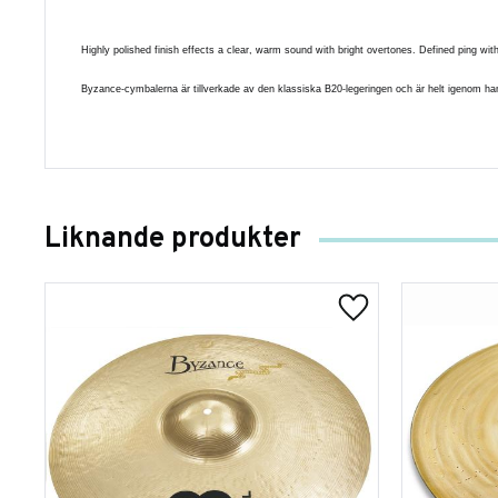
Highly polished finish effects a clear, warm sound with bright overtones. Defined ping wi
Byzance-cymbalerna är tillverkade av den klassiska B20-legeringen och är helt igenom handg
Liknande produkter