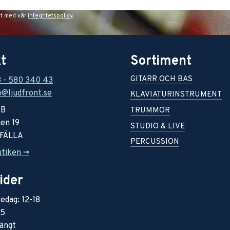
et med vår
integritetspolicy
.
t
Sortiment
GITARR OCH BAS
8 - 580 340 43
o@ljudfront.se
KLAVIATURINSTRUMENT
AB
TRUMMOR
en 19
STUDIO & LIVE
RFÄLLA
PERCUSSION
utiken ->
ider
edag: 12-18
15
ängt