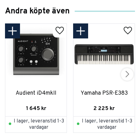
Andra köpte även
Audient iD4mkII
Yamaha PSR-E383
1 645
kr
2 225
kr
I lager, leveranstid 1-3
I lager, leveranstid 1-3
vardagar
vardagar