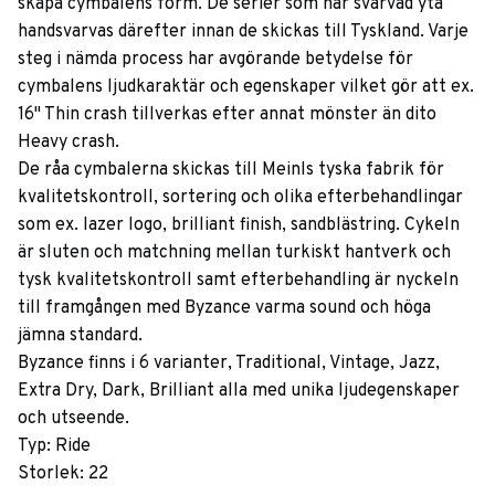
skapa cymbalens form. De serier som har svarvad yta
handsvarvas därefter innan de skickas till Tyskland. Varje
steg i nämda process har avgörande betydelse för
cymbalens ljudkaraktär och egenskaper vilket gör att ex.
16" Thin crash tillverkas efter annat mönster än dito
Heavy crash.
De råa cymbalerna skickas till Meinls tyska fabrik för
kvalitetskontroll, sortering och olika efterbehandlingar
som ex. lazer logo, brilliant finish, sandblästring. Cykeln
är sluten och matchning mellan turkiskt hantverk och
tysk kvalitetskontroll samt efterbehandling är nyckeln
till framgången med Byzance varma sound och höga
jämna standard.
Byzance finns i 6 varianter, Traditional, Vintage, Jazz,
Extra Dry, Dark, Brilliant alla med unika ljudegenskaper
och utseende.
Typ: Ride
Storlek: 22