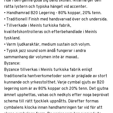
ride i den gamla goda big band skolan. Nitarna ger den
rätta lystern och typiska hänget vid accenter.
• Handhamrad B20 Legering - 80% koppar, 20% tenn.
• Traditionell Finish med handsvarvad över och undersida.
• Tillverkade i Meinls turkiska fabrik,
kvalitetskontrolleras och efterbehandlade i Meinls
tyskland.
• Varm ljudkaraktär, medium sustain och volym.
• Typisk jazz sound som ändå fungerar i andra
sammanhang där volymen inte är maxad..
Byzance:
Byzance tillverkas i Meinls turkiska fabrik enligt
traditionella hantverksmetoder som är präglade av stort
kunnande och yrkesstolthet. Varje cymbal gjuts av B20
legering som är av 80% koppar och 20% tenn. Det gjutna
ämnet upphettas, valsas och nedkyls efter noga beprövat
schema till rätt tjocklek uppnåtts. Därefter formas
cymbalens klocka innan handhamringen tar vid för att