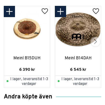
Meinl B15DUH
Meinl B14DAH
6 390
kr
6 545
kr
I lager, leveranstid 1-3
I lager, leveranstid 1-3
vardagar
vardagar
Andra köpte även