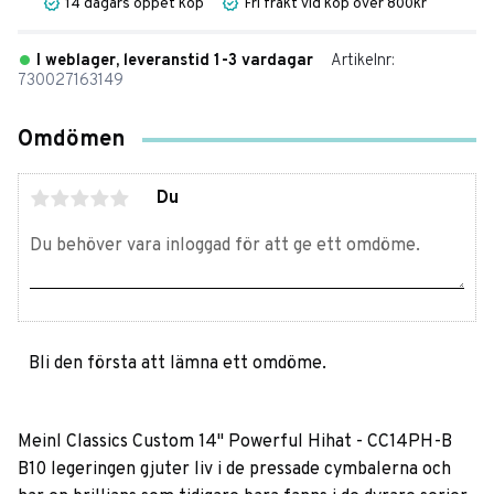
14 dagars öppet köp
Fri frakt vid köp över 800kr
I weblager, leveranstid 1-3 vardagar
Artikelnr
730027163149
Omdömen
Du
Bli den första att lämna ett omdöme.
Meinl Classics Custom 14" Powerful Hihat - CC14PH-B
B10 legeringen gjuter liv i de pressade cymbalerna och