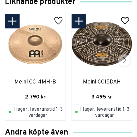
Liknande produkter
Meinl CC14MH-B
Meinl CC15DAH
2 790
kr
3 495
kr
I lager, leveranstid 1-3
I lager, leveranstid 1-3
vardagar
vardagar
Andra köpte även