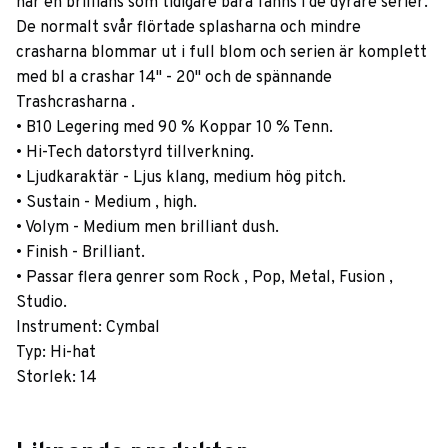
har en brillians som tidigare bara fanns i de dyrare serier.
De normalt svår flörtade splasharna och mindre
crasharna blommar ut i full blom och serien är komplett
med bl a crashar 14" - 20" och de spännande
Trashcrasharna .
• B10 Legering med 90 % Koppar 10 % Tenn.
• Hi-Tech datorstyrd tillverkning.
• Ljudkaraktär - Ljus klang, medium hög pitch.
• Sustain - Medium , high.
• Volym - Medium men brilliant dush.
• Finish - Brilliant.
• Passar flera genrer som Rock , Pop, Metal, Fusion ,
Studio.
Instrument: Cymbal
Typ: Hi-hat
Storlek: 14