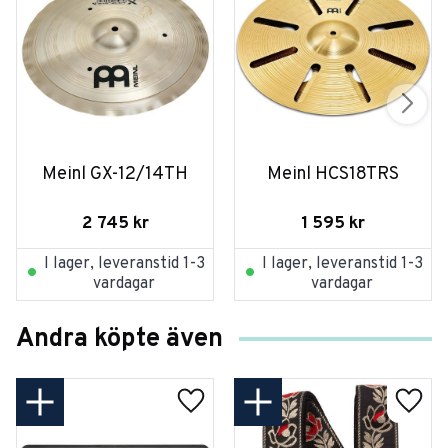
Meinl GX-12/14TH
Meinl HCS18TRS
2 745
kr
1 595
kr
I lager, leveranstid 1-3
I lager, leveranstid 1-3
vardagar
vardagar
Andra köpte även