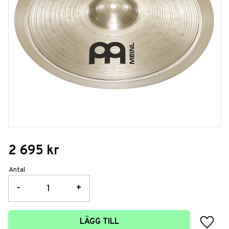
2 695
kr
Antal
-
+
Lägg t
LÄGG TILL