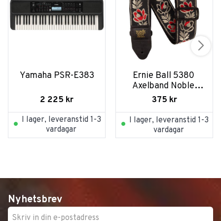
Yamaha PSR-E383
Ernie Ball 5380 
Axelband Noble 
Rose
2 225
kr
375
kr
I lager, leveranstid 1-3
I lager, leveranstid 1-3
vardagar
vardagar
Nyhetsbrev