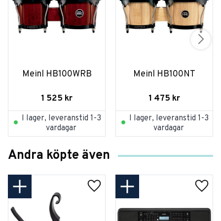
Meinl HB100WRB
Meinl HB100NT
1 525
kr
1 475
kr
I lager, leveranstid 1-3
I lager, leveranstid 1-3
vardagar
vardagar
Andra köpte även