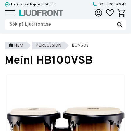
Fri frakt vid köp över 800kr
08 - 580 340 43
Favoriter
Kundva
Meny
HEM
PERCUSSION
BONGOS
Meinl HB100VSB