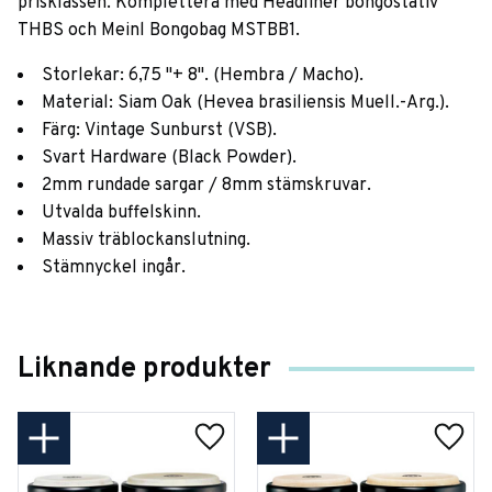
prisklassen. Komplettera med Headliner bongostativ
THBS och Meinl Bongobag MSTBB1.
Storlekar: 6,75 "+ 8". (Hembra / Macho).
Material: Siam Oak (Hevea brasiliensis Muell.-Arg.).
Färg: Vintage Sunburst (VSB).
Svart Hardware (Black Powder).
2mm rundade sargar / 8mm stämskruvar.
Utvalda buffelskinn.
Massiv träblockanslutning.
Stämnyckel ingår.
Liknande produkter