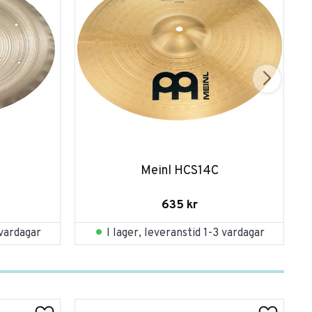
H
Meinl HCS14C
635
kr
 vardagar
I lager, leveranstid 1-3 vardagar