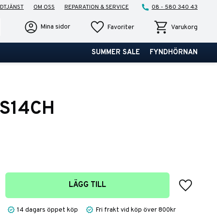
DTJÄNST
OM OSS
REPARATION & SERVICE
08 - 580 340 43
Favoriter
Kundvagn
Mina sidor
Favoriter
Varukorg
SUMMER SALE
FYNDHÖRNAN
CS14CH
Lägg till 
LÄGG TILL
14 dagars öppet köp
Fri frakt vid köp över 800kr