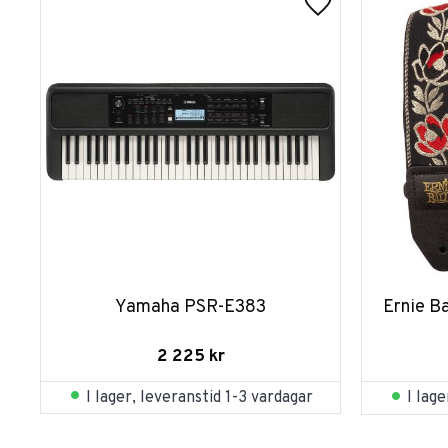
Yamaha PSR-E383
Ernie B
2 225
kr
I lager, leveranstid 1-3 vardagar
I lag