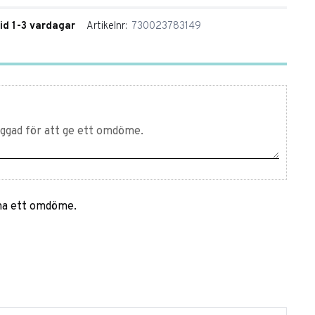
tid 1-3 vardagar
Artikelnr
730023783149
mna ett omdöme.