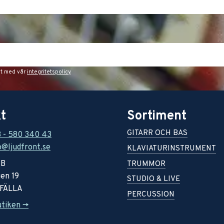
et med vår
integritetspolicy
.
t
Sortiment
GITARR OCH BAS
8 - 580 340 43
o@ljudfront.se
KLAVIATURINSTRUMENT
AB
TRUMMOR
en 19
STUDIO & LIVE
RFÄLLA
PERCUSSION
utiken ->