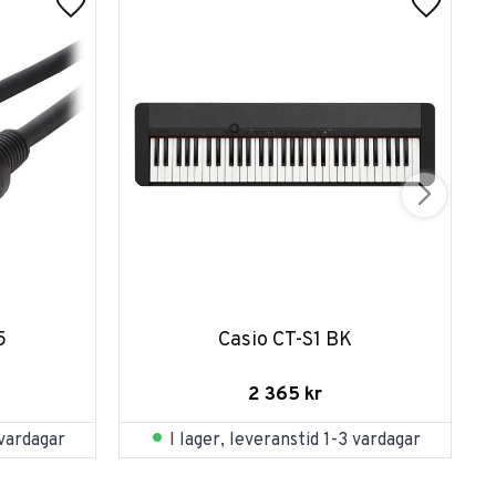
5
Casio CT-S1 BK
2 365
kr
 vardagar
I lager, leveranstid 1-3 vardagar