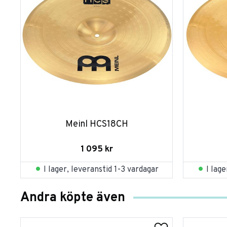
Meinl HCS18CH
1 095
kr
I lager, leveranstid 1-3 vardagar
I lag
Andra köpte även