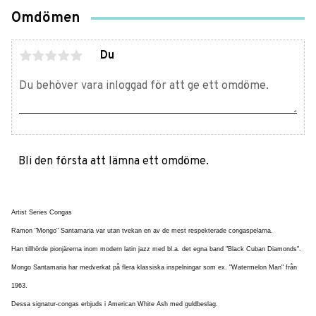
Omdömen
Du
Bli den första att lämna ett omdöme.
Artist Series Congas
Ramon "Mongo" Santamaria var utan tvekan en av de mest respekterade congaspelarna.
Han tillhörde pionjärerna inom modern latin jazz med bl.a. det egna band "Black Cuban Diamonds".
Mongo Santamaria har medverkat
på flera klassiska inspelningar som ex. "Watermelon Man" från
1963.
Dessa signatur-congas erbjuds i American White Ash med guldbeslag.