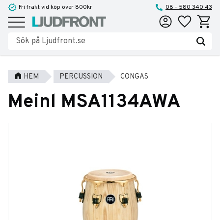
Fri frakt vid köp över 800kr
08 - 580 340 43
Favoriter
Kundva
Meny
HEM
PERCUSSION
CONGAS
Meinl MSA1134AWA