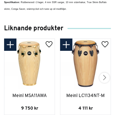
Specifikation:
Rubberwood i 2-lager, 4 mm SSR sargar, 10 mm stämhakar, True Skinn Buffalo
skinn, Conga Saver, stämnyckel och tune up oil medföljer.
Liknande produkter
Meinl MSA11AWA
Meinl LC1134NT-M
9 750
kr
4 111
kr