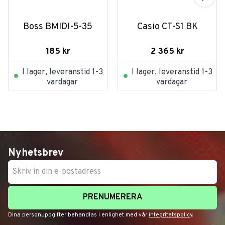
Boss BMIDI-5-35
Casio CT-S1 BK
185
kr
2 365
kr
I lager, leveranstid 1-3
I lager, leveranstid 1-3
vardagar
vardagar
Nyhetsbrev
PRENUMERERA
Dina personuppgifter behandlas i enlighet med vår
integritetspolicy
.