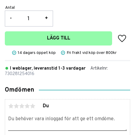
Antal
-
+
Lägg t
LÄGG TILL
14 dagars öppet köp
Fri frakt vid köp över 800kr
I weblager, leveranstid 1-3 vardagar
Artikelnr
730281254016
Omdömen
Du