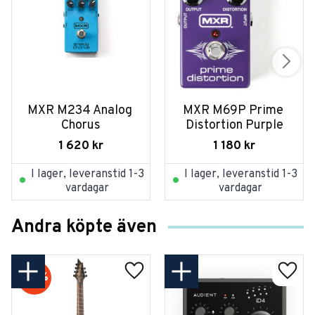
MXR M234 Analog 
MXR M69P Prime 
Chorus
Distortion Purple
1 620
kr
1 180
kr
I lager, leveranstid 1-3
I lager, leveranstid 1-3
vardagar
vardagar
Andra köpte även
20
%