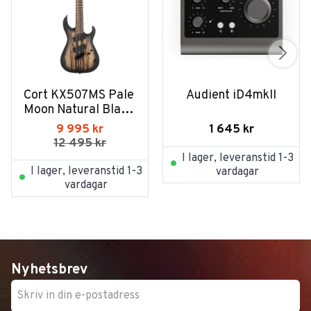
Cort KX507MS Pale 
Audient iD4mkII
Moon Natural Black 
Burst
1 645
kr
9 995
kr
12 495
kr
I lager, leveranstid 1-3
I lager, leveranstid 1-3
vardagar
vardagar
Nyhetsbrev