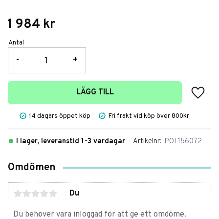
1 984
kr
Antal
-
+
Lägg t
LÄGG TILL
14 dagars öppet köp
Fri frakt vid köp över 800kr
I lager, leveranstid 1-3 vardagar
Artikelnr
POL156072
Omdömen
Du