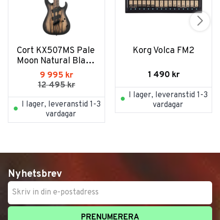
Cort KX507MS Pale 
Korg Volca FM2
Moon Natural Black 
Burst
1 490
kr
9 995
kr
12 495
kr
I lager, leveranstid 1-3
I lager, leveranstid 1-3
vardagar
vardagar
Nyhetsbrev
PRENUMERERA