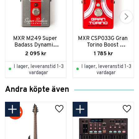
MXR M249 Super 
MXR CSP033G Gran 
Badass Dynamic 
Torino Boost 
Overdrive
Overdrive LTD ED
2 095
kr
1 785
kr
I lager, leveranstid 1-3
I lager, leveranstid 1-3
vardagar
vardagar
Andra köpte även
20
%