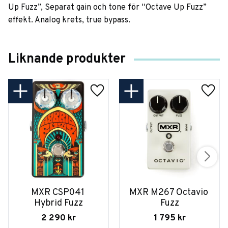
Up Fuzz”, Separat gain och tone för “Octave Up Fuzz”
effekt. Analog krets, true bypass.
Liknande produkter
MXR CSP041 
MXR M267 Octavio 
Hybrid Fuzz
Fuzz
2 290
kr
1 795
kr