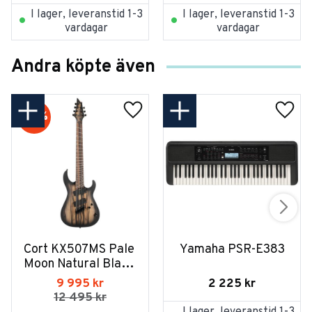
I lager, leveranstid 1-3
I lager, leveranstid 1-3
vardagar
vardagar
Andra köpte även
20
%
Cort KX507MS Pale 
Yamaha PSR-E383
Moon Natural Black 
Burst
2 225
kr
9 995
kr
12 495
kr