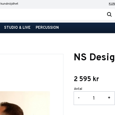
 kundnöjdhet
KUN
STUDIO & LIVE
PERCUSSION
NS Desi
2 595
kr
Antal
-
+