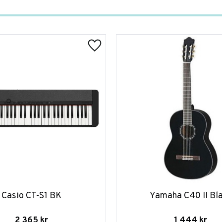
Casio CT-S1 BK
Yamaha C40 II Bl
2 365
kr
1 444
kr