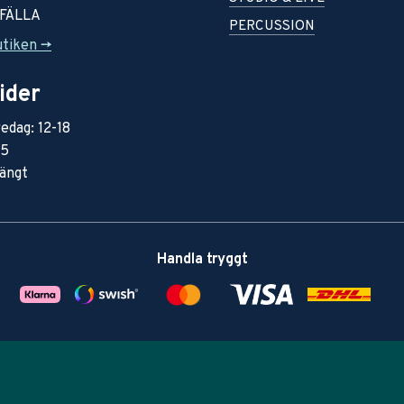
RFÄLLA
PERCUSSION
utiken ->
ider
edag: 12-18
15
ängt
Handla tryggt