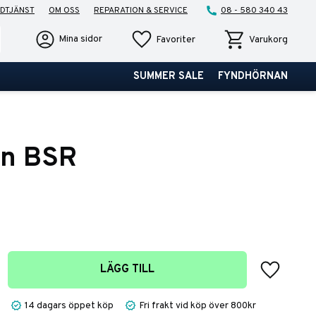
DTJÄNST
OM OSS
REPARATION & SERVICE
08 - 580 340 43
Favoriter
Kundvagn
Mina sidor
Favoriter
Varukorg
SUMMER SALE
FYNDHÖRNAN
gn BSR
Lägg till 
LÄGG TILL
14 dagars öppet köp
Fri frakt vid köp över 800kr