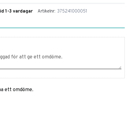
tid 1-3 vardagar
Artikelnr
375241000051
mna ett omdöme.