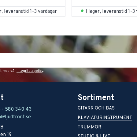
er, leveranstid 1-3 vardagar
I lager, leveranstid 1-3
et med vår
integritetspolicy
.
t
Sortiment
GITARR OCH BAS
8 - 580 340 43
o@ljudfront.se
KLAVIATURINSTRUMENT
AB
TRUMMOR
en 19
STUDIO & LIVE