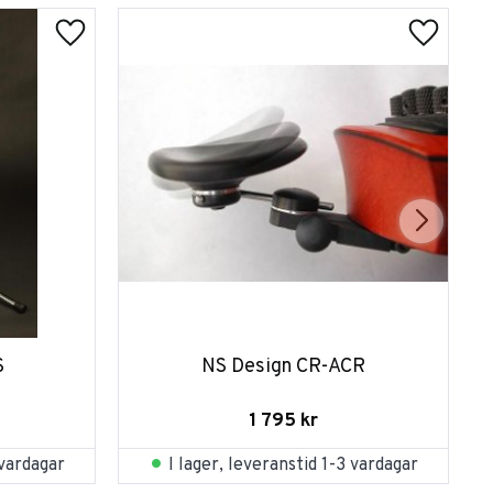
S
NS Design CR-ACR
1 795
kr
 vardagar
I lager, leveranstid 1-3 vardagar