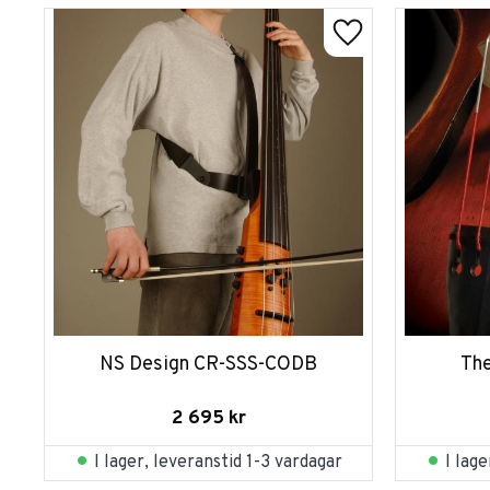
NS Design CR-SSS-CODB
Th
2 695
kr
I lager, leveranstid 1-3 vardagar
I lag