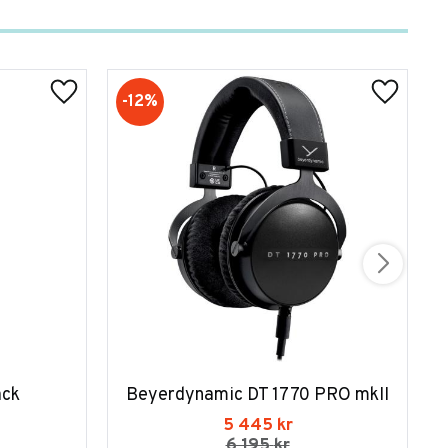
12
%
ack
Beyerdynamic DT 1770 PRO mkII
5 445
kr
6 195
kr