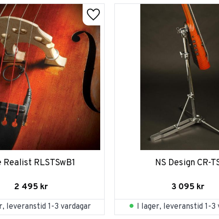
e Realist RLSTSwB1
NS Design CR-T
2 495
kr
3 095
kr
er, leveranstid 1-3 vardagar
I lager, leveranstid 1-3