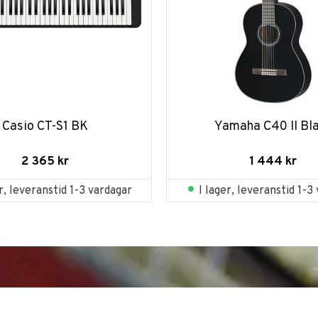
Casio CT-S1 BK
Yamaha C40 II Bl
2 365
kr
1 444
kr
er, leveranstid 1-3 vardagar
I lager, leveranstid 1-3