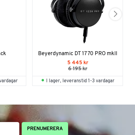
ack
Beyerdynamic DT 1770 PRO mkII
5 445
kr
6 195
kr
 vardagar
I lager, leveranstid 1-3 vardagar
PRENUMERERA