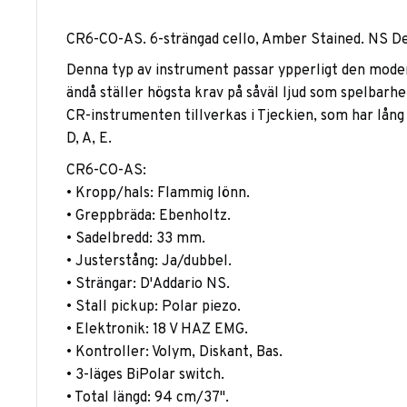
CR6-CO-AS. 6-strängad cello, Amber Stained. NS De
Denna typ av instrument passar ypperligt den modern
ändå ställer högsta krav på såväl ljud som spelbarhe
CR-instrumenten tillverkas i Tjeckien, som har lång t
D, A, E.
CR6-CO-AS:
• Kropp/hals: Flammig lönn.
• Greppbräda: Ebenholtz.
• Sadelbredd: 33 mm.
• Justerstång: Ja/dubbel.
• Strängar: D'Addario NS.
• Stall pickup: Polar piezo.
• Elektronik: 18 V HAZ EMG.
• Kontroller: Volym, Diskant, Bas.
• 3-läges BiPolar switch.
• Total längd: 94 cm/37".