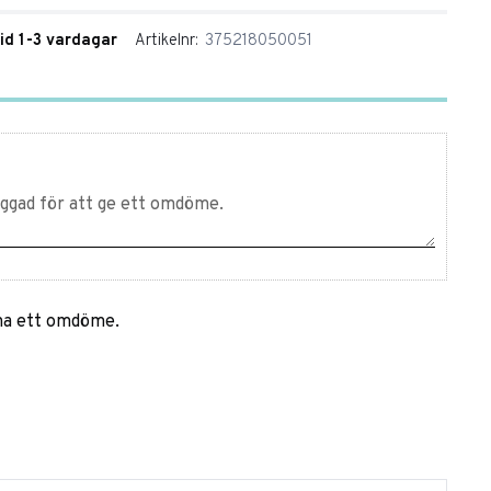
tid 1-3 vardagar
Artikelnr
375218050051
mna ett omdöme.