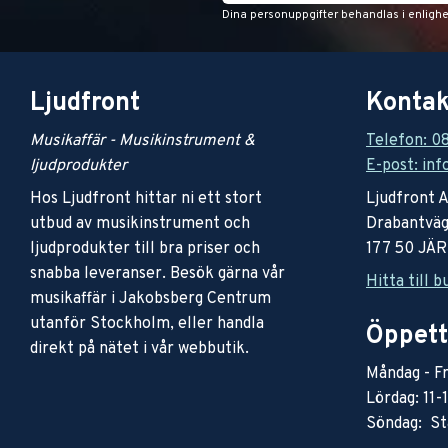
Dina personuppgifter behandlas i enligh
Ljudfront
Kontak
Musikaffär - Musikinstrument &
Telefon: 0
ljudprodukter
E-post: inf
Hos Ljudfront hittar ni ett stort
Ljudfront 
utbud av musikinstrument och
Drabantväg
ljudprodukter till bra priser och
177 50 JÄ
snabba leveranser. Besök gärna vår
Hitta till b
musikaffär i Jakobsberg Centrum
utanför Stockholm, eller handla
Öppett
direkt på nätet i vår webbutik.
Måndag - Fr
Lördag: 11-
Söndag: St