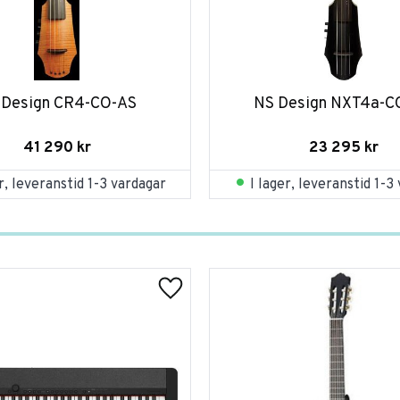
 Design CR4-CO-AS
NS Design NXT4a-C
41 290
kr
23 295
kr
er, leveranstid 1-3 vardagar
I lager, leveranstid 1-3