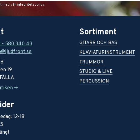
et med vår
integritetspolicy
.
t
Sortiment
GITARR OCH BAS
8 - 580 340 43
o@ljudfront.se
KLAVIATURINSTRUMENT
AB
TRUMMOR
en 19
STUDIO & LIVE
RFÄLLA
PERCUSSION
utiken ->
ider
edag: 12-18
15
ängt