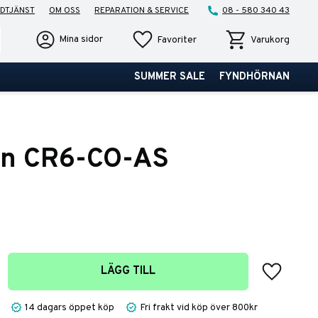
DTJÄNST
OM OSS
REPARATION & SERVICE
08 - 580 340 43
Favoriter
Kundvagn
Mina sidor
Favoriter
Varukorg
SUMMER SALE
FYNDHÖRNAN
gn CR6-CO-AS
Lägg till 
LÄGG TILL
14 dagars öppet köp
Fri frakt vid köp över 800kr