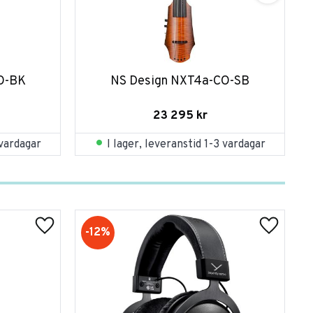
O-BK
NS Design NXT4a-CO-SB
23 295
kr
 vardagar
I lager, leveranstid 1-3 vardagar
12
%