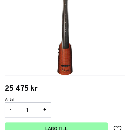
25 475
kr
Antal
-
+
Lägg t
LÄGG TILL