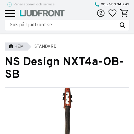
Reparationer och service
08 - 580 340 43
Favoriter
Kundva
Meny
HEM
STANDARD
NS Design NXT4a-OB-
SB