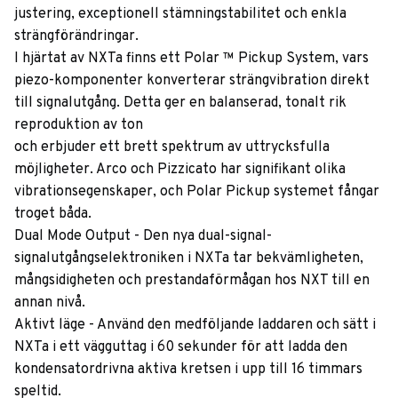
justering, exceptionell stämningstabilitet och enkla
strängförändringar.
I hjärtat av NXTa finns ett Polar ™ Pickup System, vars
piezo-komponenter konverterar strängvibration direkt
till signalutgång. Detta ger en balanserad, tonalt rik
reproduktion av ton
och erbjuder ett brett spektrum av uttrycksfulla
möjligheter. Arco och Pizzicato har signifikant olika
vibrationsegenskaper, och Polar Pickup systemet fångar
troget båda.
Dual Mode Output - Den nya dual-signal-
signalutgångselektroniken i NXTa tar bekvämligheten,
mångsidigheten och prestandaförmågan hos NXT till en
annan nivå.
Aktivt läge - Använd den medföljande laddaren och sätt i
NXTa i ett vägguttag i 60 sekunder för att ladda den
kondensatordrivna aktiva kretsen i upp till 16 timmars
speltid.