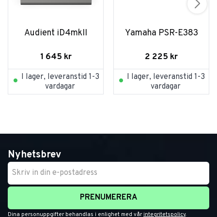
Audient iD4mkII
Yamaha PSR-E383
1 645
kr
2 225
kr
I lager, leveranstid 1-3
I lager, leveranstid 1-3
vardagar
vardagar
Nyhetsbrev
PRENUMERERA
Dina personuppgifter behandlas i enlighet med vår
integritetspolicy
.