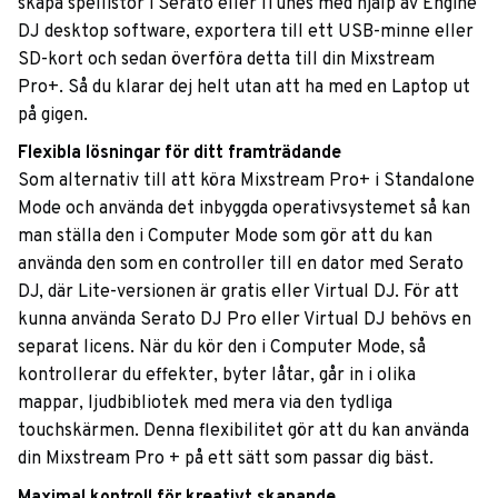
skapa spellistor i Serato eller iTunes med hjälp av Engine
DJ desktop software, exportera till ett USB-minne eller
SD-kort och sedan överföra detta till din Mixstream
Pro+. Så du klarar dej helt utan att ha med en Laptop ut
på gigen.
Flexibla lösningar för ditt framträdande
Som alternativ till att köra Mixstream Pro+ i Standalone
Mode och använda det inbyggda operativsystemet så kan
man ställa den i Computer Mode som gör att du kan
använda den som en controller till en dator med Serato
DJ, där Lite-versionen är gratis eller Virtual DJ. För att
kunna använda Serato DJ Pro eller Virtual DJ behövs en
separat licens. När du kör den i Computer Mode, så
kontrollerar du effekter, byter låtar, går in i olika
mappar, ljudbibliotek med mera via den tydliga
touchskärmen. Denna flexibilitet gör att du kan använda
din Mixstream Pro + på ett sätt som passar dig bäst.
Maximal kontroll för kreativt skapande