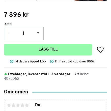
7 896
kr
Antal
-
+
Lägg t
LÄGG TILL
14 dagars öppet köp
Fri frakt vid köp över 800kr
I weblager, leveranstid 1-3 vardagar
Artikelnr
4870052
Omdömen
Du