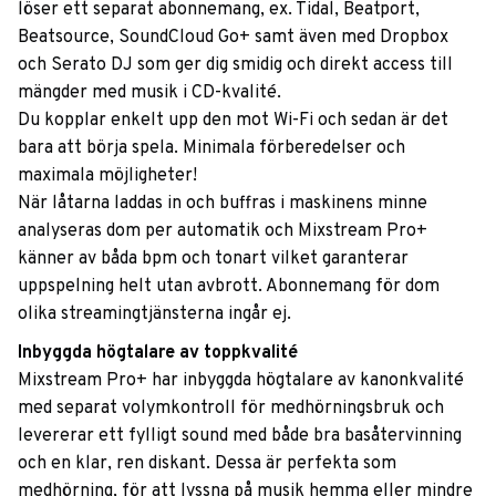
löser ett separat abonnemang, ex. Tidal, Beatport,
Beatsource, SoundCloud Go+ samt även med Dropbox
och Serato DJ som ger dig smidig och direkt access till
mängder med musik i CD-kvalité.
Du kopplar enkelt upp den mot Wi-Fi och sedan är det
bara att börja spela. Minimala förberedelser och
maximala möjligheter!
När låtarna laddas in och buffras i maskinens minne
analyseras dom per automatik och Mixstream Pro+
känner av båda bpm och tonart vilket garanterar
uppspelning helt utan avbrott. Abonnemang för dom
olika streamingtjänsterna ingår ej.
Inbyggda högtalare av toppkvalité
Mixstream Pro+ har inbyggda högtalare av kanonkvalité
med separat volymkontroll för medhörningsbruk och
levererar ett fylligt sound med både bra basåtervinning
och en klar, ren diskant. Dessa är perfekta som
medhörning, för att lyssna på musik hemma eller mindre