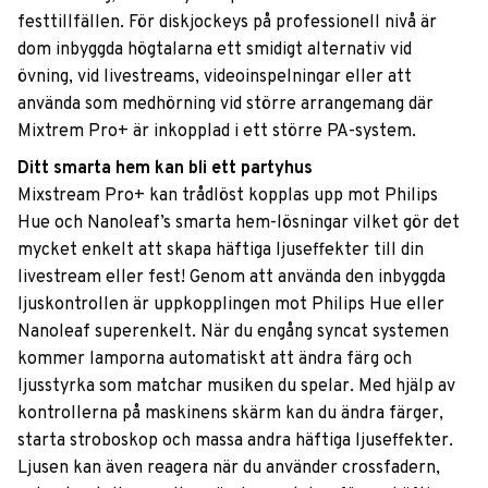
festtillfällen. För diskjockeys på professionell nivå är
dom inbyggda högtalarna ett smidigt alternativ vid
övning, vid livestreams, videoinspelningar eller att
använda som medhörning vid större arrangemang där
Mixtrem Pro+ är inkopplad i ett större PA-system.
Ditt smarta hem kan bli ett partyhus
Mixstream Pro+ kan trådlöst kopplas upp mot Philips
Hue och Nanoleaf’s smarta hem-lösningar vilket gör det
mycket enkelt att skapa häftiga ljuseffekter till din
livestream eller fest! Genom att använda den inbyggda
ljuskontrollen är uppkopplingen mot Philips Hue eller
Nanoleaf superenkelt. När du engång syncat systemen
kommer lamporna automatiskt att ändra färg och
ljusstyrka som matchar musiken du spelar. Med hjälp av
kontrollerna på maskinens skärm kan du ändra färger,
starta stroboskop och massa andra häftiga ljuseffekter.
Ljusen kan även reagera när du använder crossfadern,