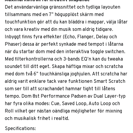
Det användarvänliga gränssnittet och tydliga layouten
tillsammans med en 7” högupplöst skärm med
touchfunktion gör att du kan bläddra i mappar, välja låtar
och vara kreativ med din musik som aldrig tidigare.
Inbyggt finns fyra effekter (Echo, Flanger, Delay och
Phaser) dessa är perfekt synkade med tempot i låtarna
när du startar dom med den interaktiva toggle switchen.
Med filterkontrollerna och 3-bands EQ’n kan du tweaka
soundet till ditt eget. Skapa häftiga mixar och scratcha
med dom två 6” touchkänsliga joghjulen. Att scratcha har
aldrig varit enklare tack vare funktionen Smart Scratch
som ser till att scrachandet hamnar tight till låtens
tempo. Dom 8st Performance Padsen av Dual Layer-typ
har fyra olika modes: Cue, Saved Loop, Auto Loop och
Roll vilket ger nästan oändliga möjligheter för mixning
och musikalisk frihet i realtid.
Specifications: