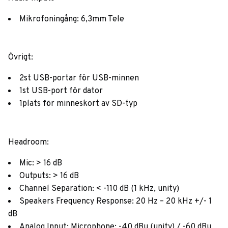
Mikrofoningång: 6,3mm Tele
Övrigt:
2st USB-portar för USB-minnen
1st USB-port för dator
1plats för minneskort av SD-typ
Headroom:
Mic: > 16 dB
Outputs: > 16 dB
Channel Separation: < -110 dB (1 kHz, unity)
Speakers Frequency Response: 20 Hz – 20 kHz +/- 1
dB
Analog Input: Microphone: -40 dBu (unity) / -60 dBu