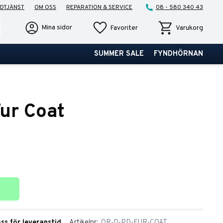
DTJÄNST
OM OSS
REPARATION & SERVICE
08 - 580 340 43
Favoriter
Kundvagn
Mina sidor
Favoriter
Varukorg
SUMMER SALE
FYNDHÖRNAN
ur Coat
ter
oss för leveranstid
Artikelnr
OR-D-PD-FUR-COAT