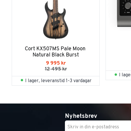
Cort KX507MS Pale Moon 
Natural Black Burst
9 995
kr
12 495
kr
I lag
I lager, leveranstid 1-3 vardagar
Nyhetsbrev