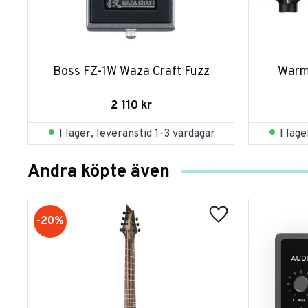
Boss FZ-1W Waza Craft Fuzz
Warm
2 110
kr
I lager, leveranstid 1-3 vardagar
I lag
Andra köpte även
20
%