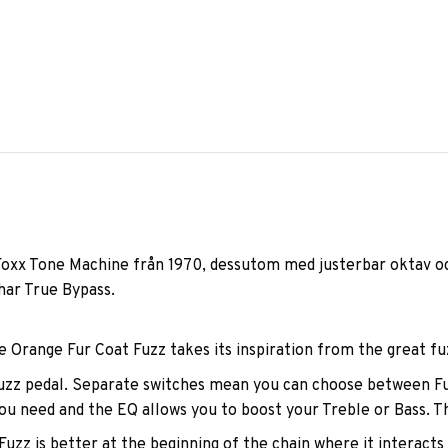
 Foxx Tone Machine från 1970, dessutom med justerbar oktav o
 har True Bypass.
 Orange Fur Coat Fuzz takes its inspiration from the great fuz
 fuzz pedal. Separate switches mean you can choose between F
u need and the EQ allows you to boost your Treble or Bass. Thi
 Fuzz is better at the beginning of the chain where it interacts