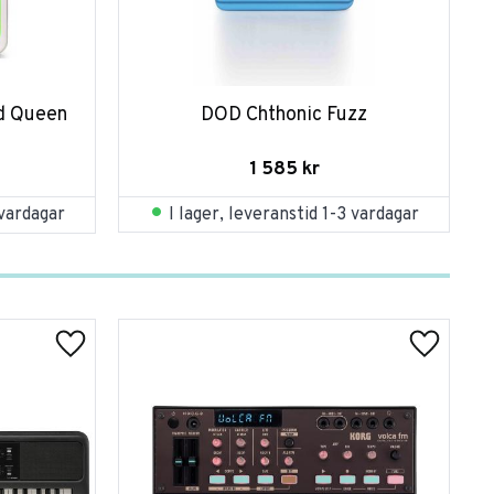
d Queen 
DOD Chthonic Fuzz
1 585
kr
I lager, leveranstid 1-3 vardagar
 vardagar