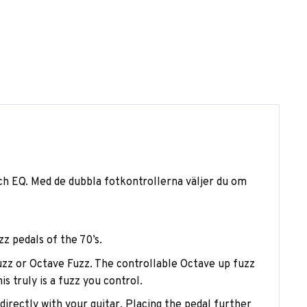
ch EQ. Med de dubbla fotkontrollerna väljer du om
z pedals of the 70’s.
uzz or Octave Fuzz. The controllable Octave up fuzz
s truly is a fuzz you control.
 directly with your guitar. Placing the pedal further