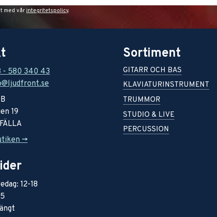
et med vår
integritetspolicy
.
t
Sortiment
GITARR OCH BAS
8 - 580 340 43
o@ljudfront.se
KLAVIATURINSTRUMENT
AB
TRUMMOR
en 19
STUDIO & LIVE
RFÄLLA
PERCUSSION
utiken ->
ider
edag: 12-18
15
ängt