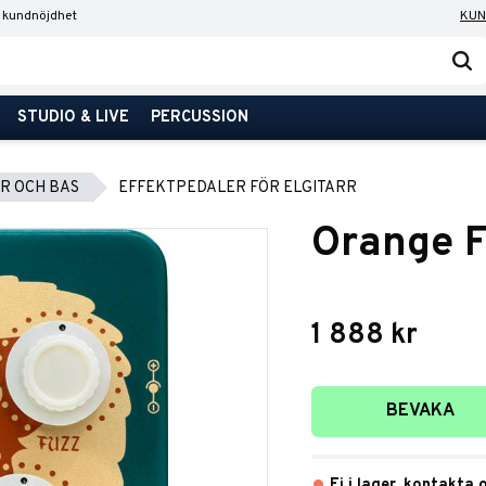
 kundnöjdhet
KUN
STUDIO & LIVE
PERCUSSION
R OCH BAS
EFFEKTPEDALER FÖR ELGITARR
Orange F
1 888
kr
Lägg till i favori
BEVAKA
Ej i lager, kontakta 