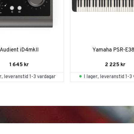
Audient iD4mkII
Yamaha PSR-E3
1 645
kr
2 225
kr
er, leveranstid 1-3 vardagar
I lager, leveranstid 1-3