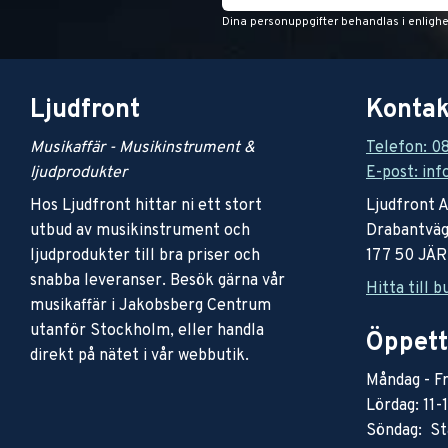
Dina personuppgifter behandlas i enligh
Ljudfront
Kontak
Musikaffär - Musikinstrument &
Telefon: 0
ljudprodukter
E-post: inf
Hos Ljudfront hittar ni ett stort
Ljudfront 
utbud av musikinstrument och
Drabantväg
ljudprodukter till bra priser och
177 50 JÄ
snabba leveranser. Besök gärna vår
Hitta till b
musikaffär i Jakobsberg Centrum
utanför Stockholm, eller handla
Öppett
direkt på nätet i vår webbutik.
Måndag - Fr
Lördag: 11-
Söndag: St