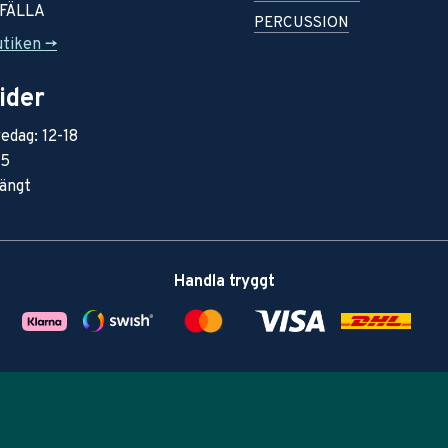
RFÄLLA
PERCUSSION
utiken ->
ider
edag: 12-18
15
ängt
Handla tryggt