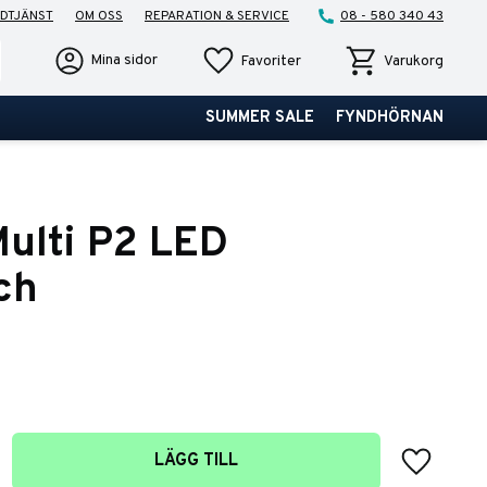
DTJÄNST
OM OSS
REPARATION & SERVICE
08 - 580 340 43
Favoriter
Kundvagn
Mina sidor
Favoriter
Varukorg
SUMMER SALE
FYNDHÖRNAN
ulti P2 LED
ch
Lägg till 
LÄGG TILL