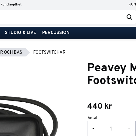
 kundnöjdhet
KUN
STUDIO & LIVE
PERCUSSION
R OCH BAS
FOOTSWITCHAR
Peavey M
Footswit
440
kr
Antal
-
+