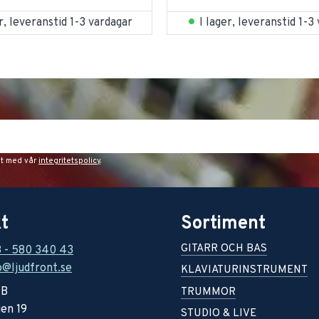
er, leveranstid 1-3 vardagar
I lager, leveranstid 1-3
et med vår
integritetspolicy
.
t
Sortiment
GITARR OCH BAS
8 - 580 340 43
o@ljudfront.se
KLAVIATURINSTRUMENT
AB
TRUMMOR
en 19
STUDIO & LIVE