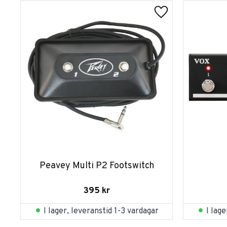
Peavey Multi P2 Footswitch
395
kr
I lager, leveranstid 1-3 vardagar
I lag