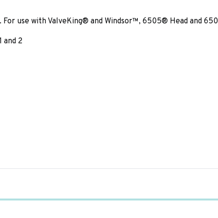
rs. For use with ValveKing® and Windsor™, 6505® Head and 6
1 and 2