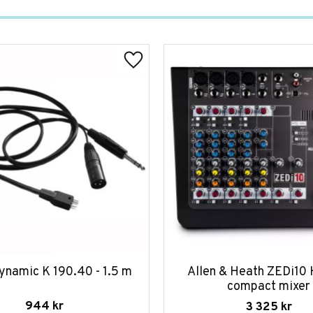
namic K 190.40 - 1.5 m
Allen & Heath ZEDi10 
compact mixer
944
kr
3 325
kr