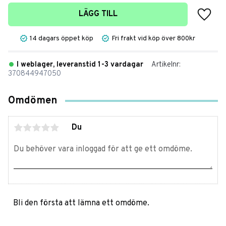
Lägg t
LÄGG TILL
14 dagars öppet köp
Fri frakt vid köp över 800kr
I weblager, leveranstid 1-3 vardagar
Artikelnr
370844947050
Omdömen
Du
Bli den första att lämna ett omdöme.