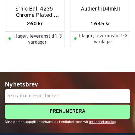
Ernie Ball 4235 
Audient iD4mkII
Chrome Plated 
Brass Slide Large
1 645
kr
260
kr
I lager, leveranstid 1-3
I lager, leveranstid 1-3
vardagar
vardagar
Nyhetsbrev
PRENUMERERA
Dina personuppgifter behandlas i enlighet med vår
integritetspolicy
.