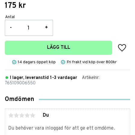
175
kr
Antal
-
+
Lägg t
LÄGG TILL
14 dagars öppet köp
Fri frakt vid köp över 800kr
I lager, leveranstid 1-3 vardagar
Artikelnr
765109006550
Omdömen
Du