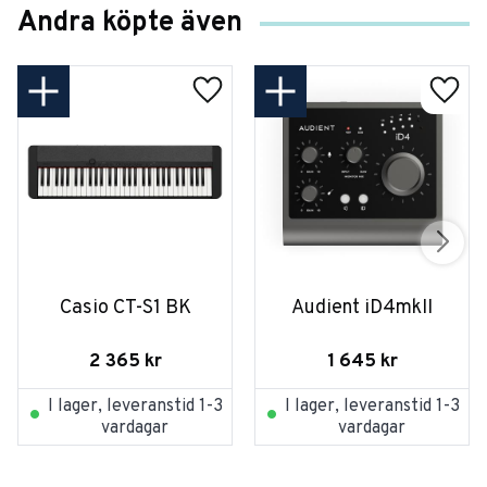
Andra köpte även
Casio CT-S1 BK
Audient iD4mkII
2 365
kr
1 645
kr
I lager, leveranstid 1-3
I lager, leveranstid 1-3
vardagar
vardagar