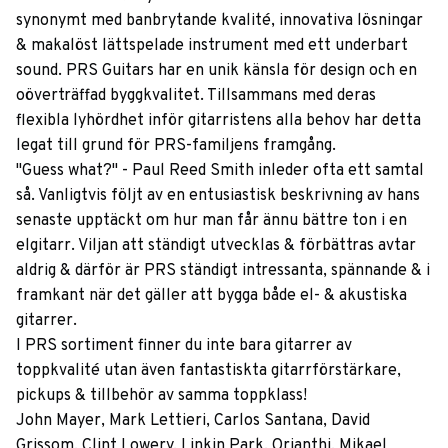
synonymt med banbrytande kvalité, innovativa lösningar
& makalöst lättspelade instrument med ett underbart
sound. PRS Guitars har en unik känsla för design och en
oöverträffad byggkvalitet. Tillsammans med deras
flexibla lyhördhet inför gitarristens alla behov har detta
legat till grund för PRS-familjens framgång.
"Guess what?" - Paul Reed Smith inleder ofta ett samtal
så. Vanligtvis följt av en entusiastisk beskrivning av hans
senaste upptäckt om hur man får ännu bättre ton i en
elgitarr. Viljan att ständigt utvecklas & förbättras avtar
aldrig & därför är PRS ständigt intressanta, spännande & i
framkant när det gäller att bygga både el- & akustiska
gitarrer.
I PRS sortiment finner du inte bara gitarrer av
toppkvalité utan även fantastiskta gitarrförstärkare,
pickups & tillbehör av samma toppklass!
John Mayer, Mark Lettieri, Carlos Santana, David
Grissom, Clint Lowery, Linkin Park, Orianthi, Mikael