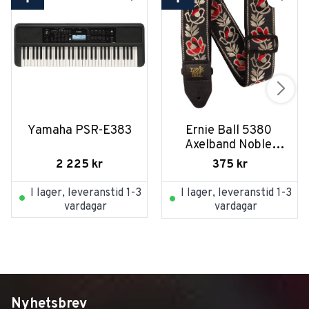
Yamaha PSR-E383
Ernie Ball 5380 
Axelband Noble 
Rose
2 225
kr
375
kr
I lager, leveranstid 1-3
I lager, leveranstid 1-3
vardagar
vardagar
Nyhetsbrev