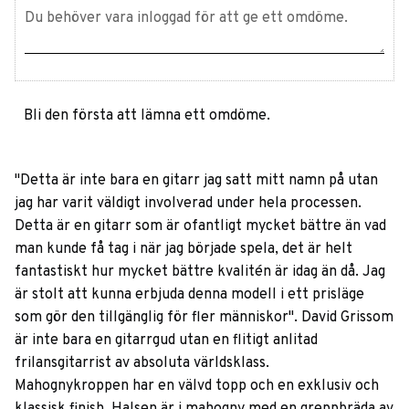
Bli den första att lämna ett omdöme.
''Detta är inte bara en gitarr jag satt mitt namn på utan
jag har varit väldigt involverad under hela processen.
Detta är en gitarr som är ofantligt mycket bättre än vad
man kunde få tag i när jag började spela, det är helt
fantastiskt hur mycket bättre kvalitén är idag än då. Jag
är stolt att kunna erbjuda denna modell i ett prisläge
som gör den tillgänglig för fler människor". David Grissom
är inte bara en gitarrgud utan en flitigt anlitad
frilansgitarrist av absoluta världsklass.
Mahognykroppen har en välvd topp och en exklusiv och
klassisk finish. Halsen är i mahogny med en greppbräda av