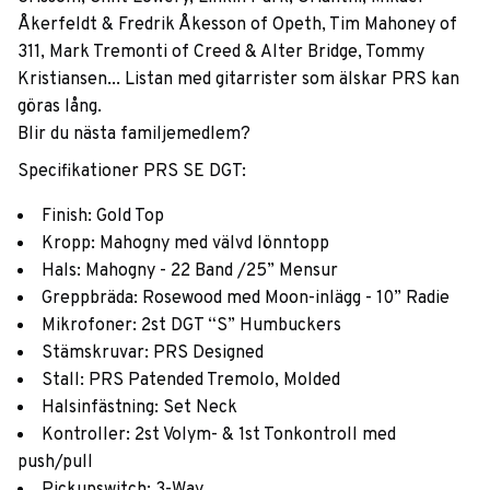
Åkerfeldt & Fredrik Åkesson of Opeth, Tim Mahoney of
311, Mark Tremonti of Creed & Alter Bridge, Tommy
Kristiansen... Listan med gitarrister som älskar PRS kan
göras lång.
Blir du nästa familjemedlem?
Specifikationer PRS SE DGT:
Finish: Gold Top
Kropp: Mahogny med välvd lönntopp
Hals: Mahogny - 22 Band /25” Mensur
Greppbräda: Rosewood med Moon-inlägg - 10” Radie
Mikrofoner: 2st DGT “S” Humbuckers
Stämskruvar: PRS Designed
Stall: PRS Patended Tremolo, Molded
Halsinfästning: Set Neck
Kontroller: 2st Volym- & 1st Tonkontroll med
push/pull