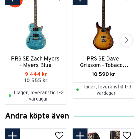
11
%
PRS SE Zach Myers 
PRS SE Dave 
- Myers Blue
Grissom - Tobacco 
Sunburst
9 444
kr
10 590
kr
10 555
kr
I lager, leveranstid 1-3
I lager, leveranstid 1-3
vardagar
vardagar
Andra köpte även