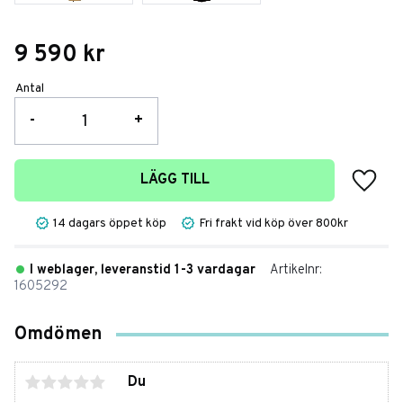
9 590
kr
Antal
-
+
Lägg t
LÄGG TILL
14 dagars öppet köp
Fri frakt vid köp över 800kr
I weblager, leveranstid 1-3 vardagar
Artikelnr
1605292
Omdömen
Du