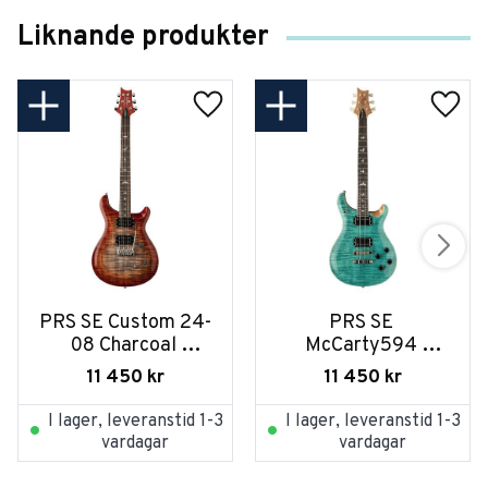
Liknande produkter
PRS SE Custom 24-
PRS SE 
08 Charcoal 
McCarty594 
Cherryburst
Turquoise
11 450
kr
11 450
kr
I lager, leveranstid 1-3
I lager, leveranstid 1-3
vardagar
vardagar