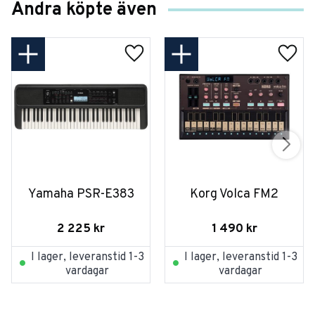
Andra köpte även
Yamaha PSR-E383
Korg Volca FM2
2 225
kr
1 490
kr
I lager, leveranstid 1-3
I lager, leveranstid 1-3
vardagar
vardagar