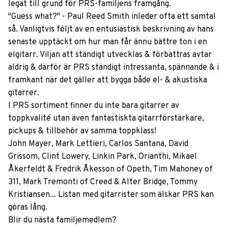
legat till grund för PRS-familjens framgång.
"Guess what?" - Paul Reed Smith inleder ofta ett samtal
så. Vanligtvis följt av en entusiastisk beskrivning av hans
senaste upptäckt om hur man får ännu bättre ton i en
elgitarr. Viljan att ständigt utvecklas & förbättras avtar
aldrig & därför är PRS ständigt intressanta, spännande & i
framkant när det gäller att bygga både el- & akustiska
gitarrer.
I PRS sortiment finner du inte bara gitarrer av
toppkvalité utan även fantastiskta gitarrförstärkare,
pickups & tillbehör av samma toppklass!
John Mayer, Mark Lettieri, Carlos Santana, David
Grissom, Clint Lowery, Linkin Park, Orianthi, Mikael
Åkerfeldt & Fredrik Åkesson of Opeth, Tim Mahoney of
311, Mark Tremonti of Creed & Alter Bridge, Tommy
Kristiansen... Listan med gitarrister som älskar PRS kan
göras lång.
Blir du nästa familjemedlem?