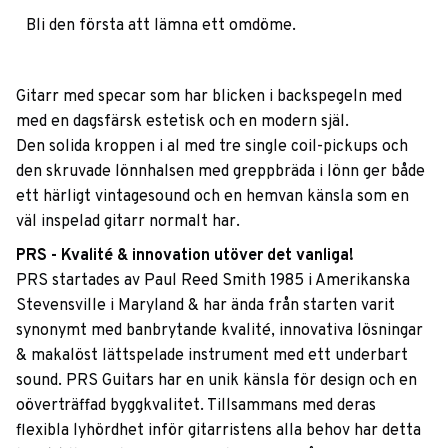
Bli den första att lämna ett omdöme.
Gitarr med specar som har blicken i backspegeln med
med en dagsfärsk estetisk och en modern själ.
Den solida kroppen i al med tre single coil-pickups och
den skruvade lönnhalsen med greppbräda i lönn ger både
ett härligt vintagesound och en hemvan känsla som en
väl inspelad gitarr normalt har.
PRS - Kvalité & innovation utöver det vanliga!
PRS startades av Paul Reed Smith 1985 i Amerikanska
Stevensville i Maryland & har ända från starten varit
synonymt med banbrytande kvalité, innovativa lösningar
& makalöst lättspelade instrument med ett underbart
sound. PRS Guitars har en unik känsla för design och en
oöverträffad byggkvalitet. Tillsammans med deras
flexibla lyhördhet inför gitarristens alla behov har detta