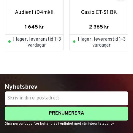
Audient iD4mkII
Casio CT-S1 BK
1 645
kr
2 365
kr
I lager, leveranstid 1-3
I lager, leveranstid 1-3
vardagar
vardagar
Nyhetsbrev
PRENUMERERA
Dina personuppgifter behandlas i enlighet med vår
integritetspolicy
.