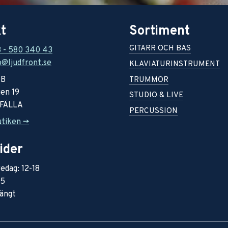
t
Sortiment
GITARR OCH BAS
8 - 580 340 43
o@ljudfront.se
KLAVIATURINSTRUMENT
AB
TRUMMOR
en 19
STUDIO & LIVE
RFÄLLA
PERCUSSION
utiken ->
ider
edag: 12-18
15
ängt