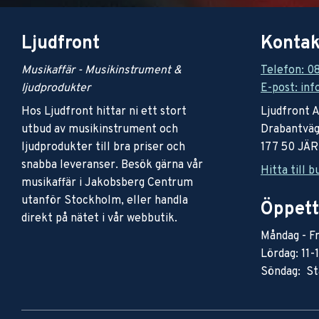
Ljudfront
Kontak
Musikaffär - Musikinstrument &
Telefon: 0
ljudprodukter
E-post: inf
Hos Ljudfront hittar ni ett stort
Ljudfront 
utbud av musikinstrument och
Drabantväg
ljudprodukter till bra priser och
177 50 JÄ
snabba leveranser. Besök gärna vår
Hitta till b
musikaffär i Jakobsberg Centrum
utanför Stockholm, eller handla
Öppett
direkt på nätet i vår webbutik.
Måndag - Fr
Lördag: 11-
Söndag: St