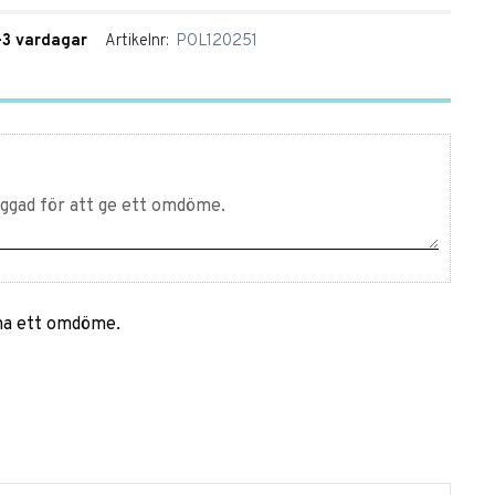
1-3 vardagar
Artikelnr
POL120251
mna ett omdöme.