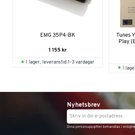
EMG 35P4-BK
Tunes Y
Play (
1 155
kr
I lager, leveranstid 1-3 vardagar
I lag
Nyhetsbrev
Dina personuppgifter behandlas i enligh