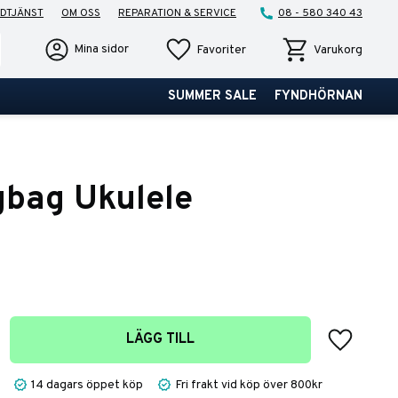
DTJÄNST
OM OSS
REPARATION & SERVICE
08 - 580 340 43
Favoriter
Kundvagn
Mina sidor
Favoriter
Varukorg
SUMMER SALE
FYNDHÖRNAN
gbag Ukulele
Lägg till 
LÄGG TILL
14 dagars öppet köp
Fri frakt vid köp över 800kr