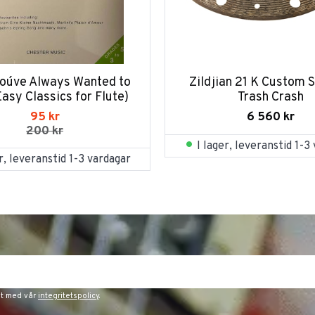
ou´ve Always Wanted to 
Zildjian 21 K Custom S
Easy Classics for Flute)
Trash Crash
95
kr
6 560
kr
200
kr
I lager, leveranstid 1-3
er, leveranstid 1-3 vardagar
et med vår
integritetspolicy
.