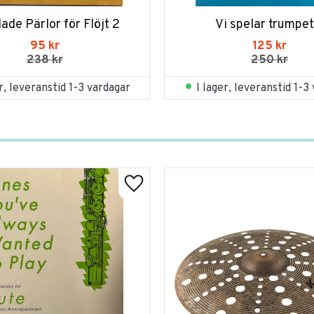
ade Pärlor för Flöjt 2
Vi spelar trumpet 
95
kr
125
kr
238
kr
250
kr
er, leveranstid 1-3 vardagar
I lager, leveranstid 1-3