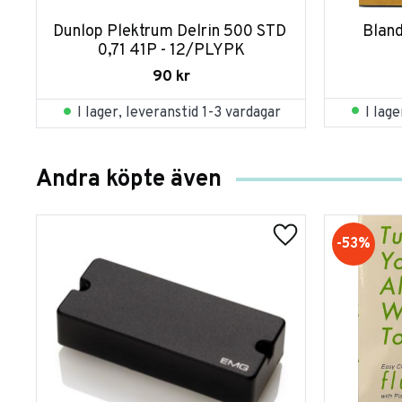
Dunlop Plektrum Delrin 500 STD 
Bland
0,71 41P - 12/PLYPK
90
kr
I lag
I lager, leveranstid 1-3 vardagar
Andra köpte även
53
%