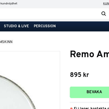
 kundnöjdhet
KUN
STUDIO & LIVE
PERCUSSION
MSKINN
Remo Am
895
kr
Lägg till i favori
BEVAKA
Ej i lager, kontakta 