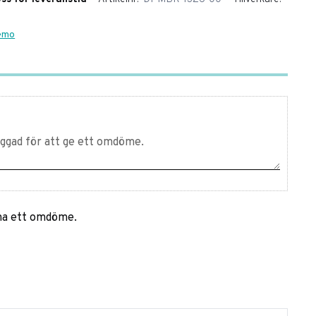
Remo
mna ett omdöme.