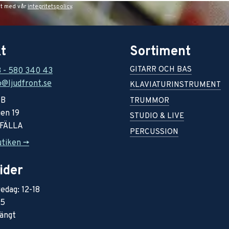
et med vår
integritetspolicy
.
t
Sortiment
GITARR OCH BAS
8 - 580 340 43
o@ljudfront.se
KLAVIATURINSTRUMENT
AB
TRUMMOR
en 19
STUDIO & LIVE
RFÄLLA
PERCUSSION
utiken ->
ider
edag: 12-18
15
ängt