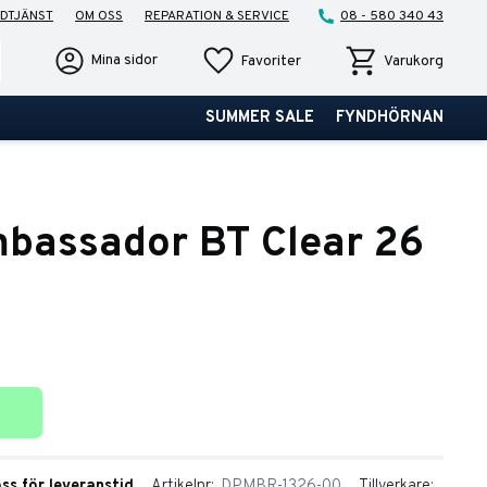
DTJÄNST
OM OSS
REPARATION & SERVICE
08 - 580 340 43
Favoriter
Kundvagn
Mina sidor
Favoriter
Varukorg
SUMMER SALE
FYNDHÖRNAN
bassador BT Clear 26
ter
oss för leveranstid
Artikelnr
DPMBR-1326-00
Tillverkare