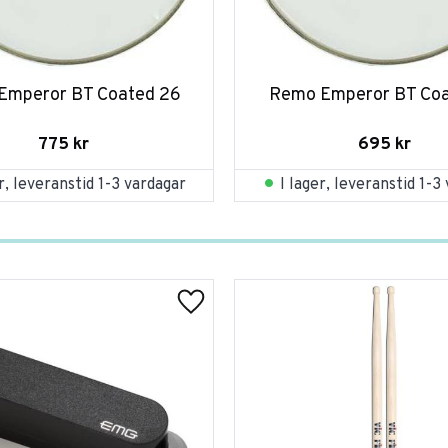
Emperor BT Coated 26
Remo Emperor BT Coa
775
kr
695
kr
er, leveranstid 1-3 vardagar
I lager, leveranstid 1-3