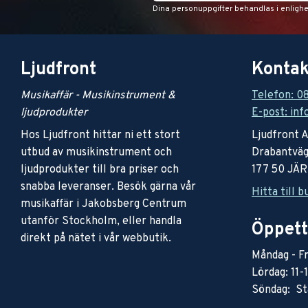
Dina personuppgifter behandlas i enligh
Ljudfront
Kontak
Musikaffär - Musikinstrument &
Telefon: 0
ljudprodukter
E-post: inf
Hos Ljudfront hittar ni ett stort
Ljudfront 
utbud av musikinstrument och
Drabantväg
ljudprodukter till bra priser och
177 50 JÄ
snabba leveranser. Besök gärna vår
Hitta till b
musikaffär i Jakobsberg Centrum
utanför Stockholm, eller handla
Öppett
direkt på nätet i vår webbutik.
Måndag - Fr
Lördag: 11-
Söndag: St