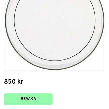
850
kr
Lägg till i favoriter
BEVAKA