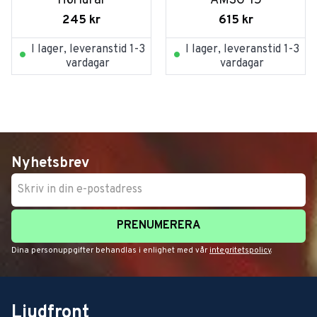
Hörlurar
AMSG-15
245
kr
615
kr
I lager, leveranstid 1-3
I lager, leveranstid 1-3
vardagar
vardagar
Nyhetsbrev
PRENUMERERA
Dina personuppgifter behandlas i enlighet med vår
integritetspolicy
.
Ljudfront