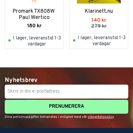
Promark TX808W 
Klarinett.nu
Paul Wertico
140
kr
180
kr
279
kr
I lager, leveranstid 1-3
I lager, leveranstid 1-3
vardagar
vardagar
Nyhetsbrev
PRENUMERERA
Dina personuppgifter behandlas i enlighet med vår
integritetspolicy
.