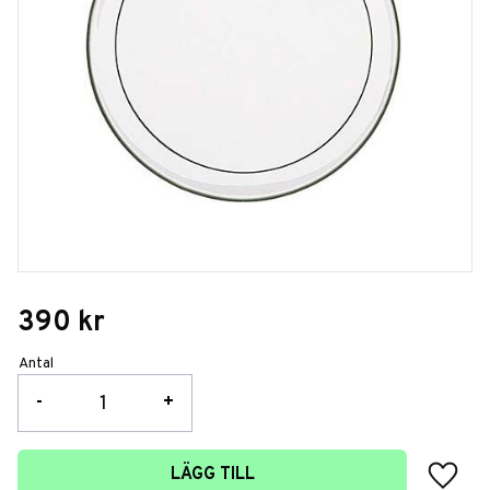
390
kr
Antal
-
+
Lägg t
LÄGG TILL