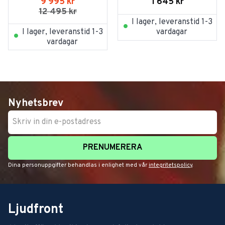
1 645
kr
9 995
kr
12 495
kr
I lager, leveranstid 1-3
I lager, leveranstid 1-3
vardagar
vardagar
Nyhetsbrev
PRENUMERERA
Dina personuppgifter behandlas i enlighet med vår
integritetspolicy
.
Ljudfront