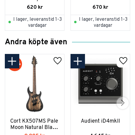
620
kr
670
kr
I lager, leveranstid 1-3
I lager, leveranstid 1-3
vardagar
vardagar
Andra köpte även
20
%
Cort KX507MS Pale 
Audient iD4mkII
Moon Natural Black 
Burst