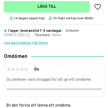
Lägg t
LÄGG TILL
14 dagars öppet köp
Fri frakt vid köp över 800kr
I lager, leveranstid 1-3 vardagar
Artikelnr
DPMP3-1320-C2
Tillverkare
Remo
Visa alla produkter från Remo
Omdömen
Du
Bli den första att lämna ett omdöme.