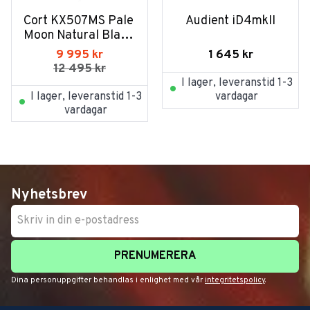
Cort KX507MS Pale 
Audient iD4mkII
Moon Natural Black 
Burst
1 645
kr
9 995
kr
12 495
kr
I lager, leveranstid 1-3
I lager, leveranstid 1-3
vardagar
vardagar
Nyhetsbrev
PRENUMERERA
Dina personuppgifter behandlas i enlighet med vår
integritetspolicy
.