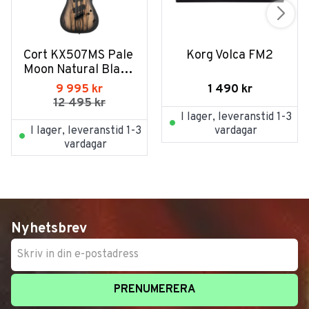
Cort KX507MS Pale 
Korg Volca FM2
Moon Natural Black 
Burst
1 490
kr
9 995
kr
12 495
kr
I lager, leveranstid 1-3
I lager, leveranstid 1-3
vardagar
vardagar
Nyhetsbrev
PRENUMERERA