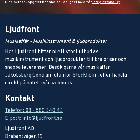
Dina personuppgifter behandlas i enlighet med vår
integritetspolicy
.
Ljudfront
Musikaffär - Musikinstrument & ljudprodukter
Hos Ljudfront hittar ni ett stort utbud av
musikinstrument och ljudprodukter till bra priser och
snabba leveranser. Besök gärna vår musikaffär i
Jakobsberg Centrum utanför Stockholm, eller handla
direkt på nätet i vår webbutik.
Kontakt
Telefon: 08 - 580 340 43
E-post: info@ljudfront.se
Ljudfront AB
Drabantvägen 19