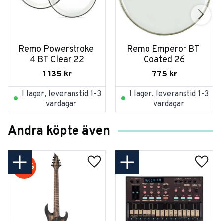
Remo Powerstroke 
Remo Emperor BT 
4 BT Clear 22
Coated 26
1 135
kr
775
kr
I lager, leveranstid 1-3
I lager, leveranstid 1-3
vardagar
vardagar
Andra köpte även
20
%