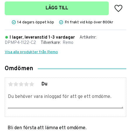
Lägg t
LÄGG TILL
14 dagars öppet köp
Fri frakt vid köp över 800kr
I lager, leveranstid 1-3 vardagar
Artikelnr
DPMP4-1122-C2
Tillverkare
Remo
Visa alla produkter från Remo
Omdömen
Du
Bli den första att lämna ett omdöme.