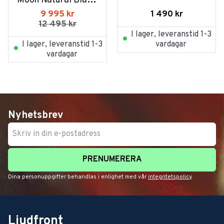
Moon Natural Black 
Burst
1 490
kr
9 995
kr
12 495
kr
I lager, leveranstid 1-3
I lager, leveranstid 1-3
vardagar
vardagar
Nyhetsbrev
PRENUMERERA
Dina personuppgifter behandlas i enlighet med vår
integritetspolicy
.
Ljudfront