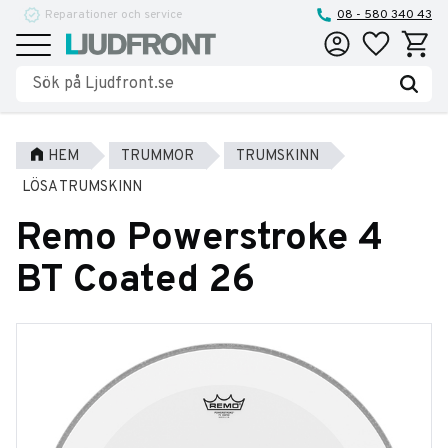
Reparationer och service
08 - 580 340 43
Favoriter
Kundva
Meny
HEM
TRUMMOR
TRUMSKINN
LÖSA TRUMSKINN
Remo Powerstroke 4
BT Coated 26