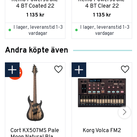
4 BT Coated 22
4 BT Clear 22
1 135
kr
1 135
kr
I lager, leveranstid 1-3
I lager, leveranstid 1-3
vardagar
vardagar
Andra köpte även
20
%
Cort KX507MS Pale 
Korg Volca FM2