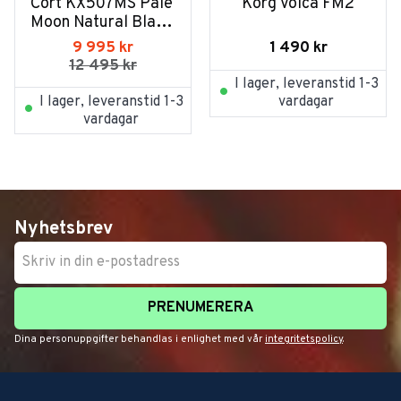
Cort KX507MS Pale 
Korg Volca FM2
Moon Natural Black 
Burst
1 490
kr
9 995
kr
12 495
kr
I lager, leveranstid 1-3
I lager, leveranstid 1-3
vardagar
vardagar
Nyhetsbrev
PRENUMERERA
Dina personuppgifter behandlas i enlighet med vår
integritetspolicy
.