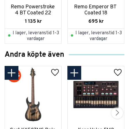
Remo Powerstroke 
Remo Emperor BT 
4 BT Coated 22
Coated 18
1 135
kr
695
kr
I lager, leveranstid 1-3
I lager, leveranstid 1-3
vardagar
vardagar
Andra köpte även
20
%