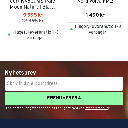
Cort KX507MS Pale 
Korg Volca FM2
Moon Natural Black 
Burst
1 490
kr
9 995
kr
12 495
kr
I lager, leveranstid 1-3
I lager, leveranstid 1-3
vardagar
vardagar
Nyhetsbrev
PRENUMERERA
Dina personuppgifter behandlas i enlighet med vår
integritetspolicy
.