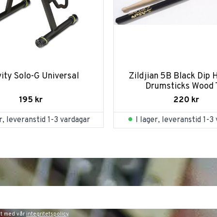
ity Solo-G Universal
Zildjian 5B Black Dip H
Drumsticks Wood 
195
kr
220
kr
er, leveranstid 1-3 vardagar
I lager, leveranstid 1-3
et med vår
integritetspolicy
.