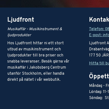
Ljudfront
Kontak
Musikaffär - Musikinstrument &
Telefon: 0
ljudprodukter
E-post: inf
Hos Ljudfront hittar ni ett stort
Ljudfront 
utbud av musikinstrument och
Drabantväg
ljudprodukter till bra priser och
177 50 JÄ
snabba leveranser. Besök gärna vår
Hitta till b
musikaffär i Jakobsberg Centrum
utanför Stockholm, eller handla
Öppett
direkt på nätet i vår webbutik.
Måndag - Fr
Lördag: 11-
Söndag: St