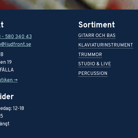
t
Sortiment
GITARR OCH BAS
8 - 580 340 43
o@ljudfront.se
KLAVIATURINSTRUMENT
AB
TRUMMOR
en 19
STUDIO & LIVE
RFÄLLA
PERCUSSION
utiken ->
ider
edag: 12-18
15
ängt