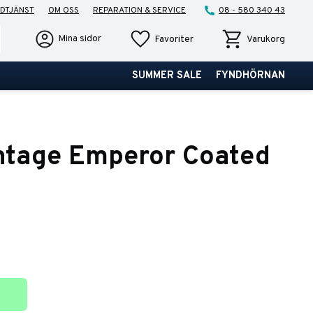
DTJÄNST
OM OSS
REPARATION & SERVICE
08 - 580 340 43
Favoriter
Kundvagn
Mina sidor
Favoriter
Varukorg
SUMMER SALE
FYNDHÖRNAN
ntage Emperor Coated
ter