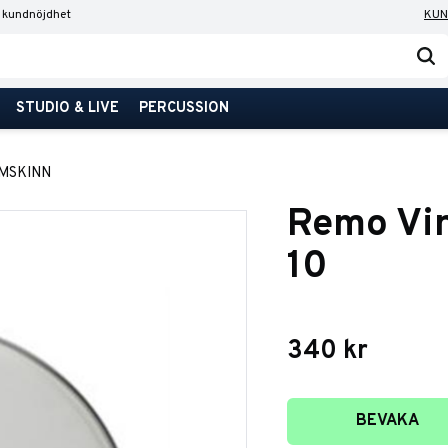
 kundnöjdhet
KUN
STUDIO & LIVE
PERCUSSION
MSKINN
Remo Vi
10
340
kr
Lägg till i favori
BEVAKA