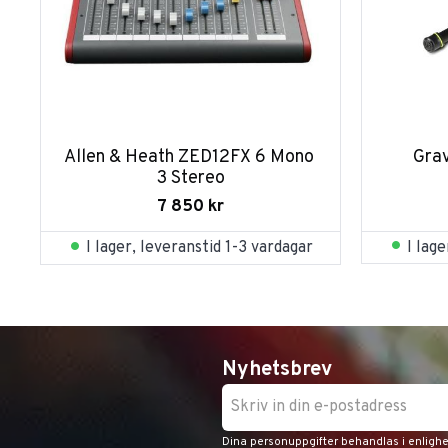
Allen & Heath ZED12FX 6 Mono 
Grav
3 Stereo
7 850
kr
I lag
I lager, leveranstid 1-3 vardagar
Nyhetsbrev
Dina personuppgifter behandlas i enligh