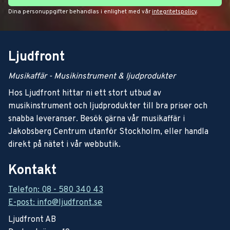
Dina personuppgifter behandlas i enlighet med vår
integritetspolicy
.
Ljudfront
Musikaffär - Musikinstrument & ljudprodukter
Hos Ljudfront hittar ni ett stort utbud av
musikinstrument och ljudprodukter till bra priser och
snabba leveranser. Besök gärna vår musikaffär i
Jakobsberg Centrum utanför Stockholm, eller handla
direkt på nätet i vår webbutik.
Kontakt
Telefon: 08 - 580 340 43
E-post: info@ljudfront.se
Ljudfront AB