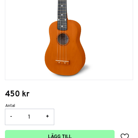
450
kr
Antal
-
+
Lägg t
LÄGG TILL