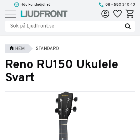
Hög kundnöjdhet
08 - 580 340 43
Favoriter
Kundva
Meny
HEM
STANDARD
Reno RU150 Ukulele
Svart