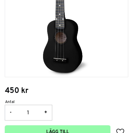
450
kr
Antal
-
+
Lägg t
LÄGG TILL