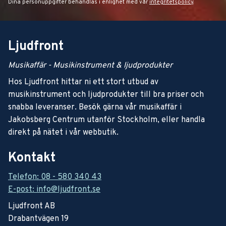
Dina personuppgifter behandlas i enlighet med vår
integritetspolicy
.
Ljudfront
Musikaffär - Musikinstrument & ljudprodukter
Hos Ljudfront hittar ni ett stort utbud av
musikinstrument och ljudprodukter till bra priser och
snabba leveranser. Besök gärna vår musikaffär i
Jakobsberg Centrum utanför Stockholm, eller handla
direkt på nätet i vår webbutik.
Kontakt
Telefon: 08 - 580 340 43
E-post: info@ljudfront.se
Ljudfront AB
Drabantvägen 19