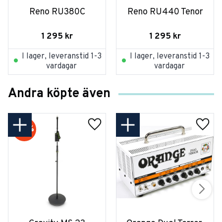
Reno RU380C
Reno RU440 Tenor
1 295
kr
1 295
kr
I lager, leveranstid 1-3
I lager, leveranstid 1-3
vardagar
vardagar
Andra köpte även
32
%