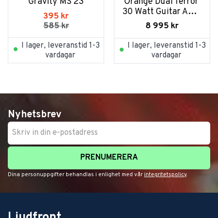
Gravity MS 23
Orange Dual Terror 
30 Watt Guitar Amp 
395
kr
Head, 30 Watts 
8 995
kr
585
kr
Class A
I lager, leveranstid 1-3
I lager, leveranstid 1-3
vardagar
vardagar
Nyhetsbrev
PRENUMERERA
Dina personuppgifter behandlas i enlighet med vår
integritetspolicy
.
Ljudfront