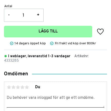
Antal
-
+
Lägg t
LÄGG TILL
14 dagars öppet köp
Fri frakt vid köp över 800kr
I weblager, leveranstid 1-3 vardagar
Artikelnr
4333285
Omdömen
Du