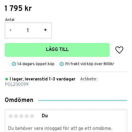
1 795
kr
Antal
-
+
Lägg t
LÄGG TILL
14 dagars öppet köp
Fri frakt vid köp över 800kr
I lager, leveranstid 1-3 vardagar
Artikelnr
POL230099
Omdömen
Du