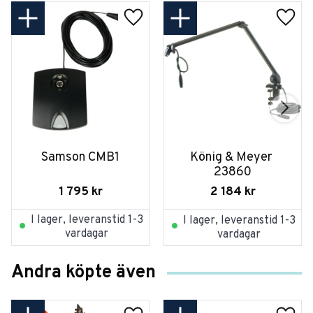
Samson CMB1
König & Meyer 
23860
1 795
kr
2 184
kr
I lager, leveranstid 1-3
I lager, leveranstid 1-3
vardagar
vardagar
Andra köpte även