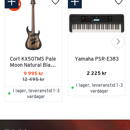
20
%
Cort KX507MS Pale 
Yamaha PSR-E383
Moon Natural Black 
Burst
2 225
kr
9 995
kr
12 495
kr
I lager, leveranstid 1-3
I lager, leveranstid 1-3
vardagar
vardagar