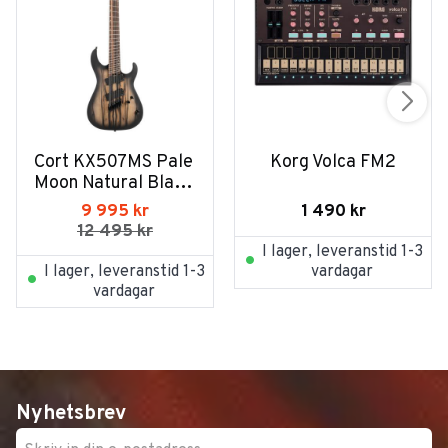
Cort KX507MS Pale 
Korg Volca FM2
Moon Natural Black 
Burst
1 490
kr
9 995
kr
12 495
kr
I lager, leveranstid 1-3
I lager, leveranstid 1-3
vardagar
vardagar
Nyhetsbrev