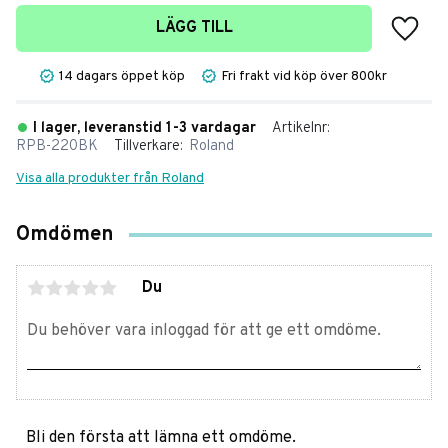
Lägg t
LÄGG TILL
14 dagars öppet köp
Fri frakt vid köp över 800kr
I lager, leveranstid 1-3 vardagar
Artikelnr
RPB-220BK
Tillverkare
Roland
Visa alla produkter från Roland
Omdömen
Du
Bli den första att lämna ett omdöme.