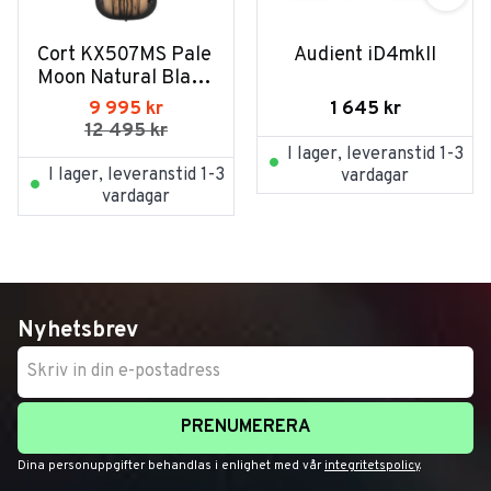
Cort KX507MS Pale 
Audient iD4mkII
Moon Natural Black 
Burst
1 645
kr
9 995
kr
12 495
kr
I lager, leveranstid 1-3
I lager, leveranstid 1-3
vardagar
vardagar
Nyhetsbrev
PRENUMERERA
Dina personuppgifter behandlas i enlighet med vår
integritetspolicy
.