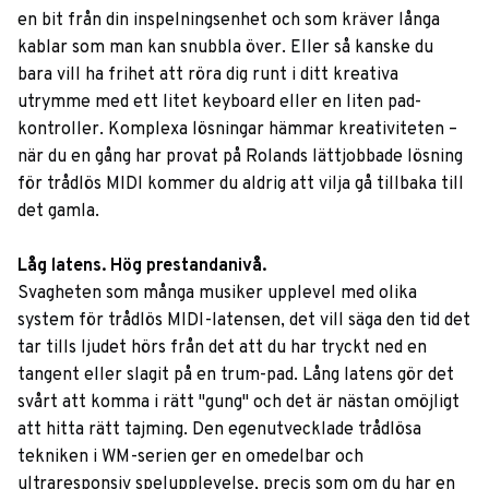
en bit från din inspelningsenhet och som kräver långa
kablar som man kan snubbla över. Eller så kanske du
bara vill ha frihet att röra dig runt i ditt kreativa
utrymme med ett litet keyboard eller en liten pad-
kontroller. Komplexa lösningar hämmar kreativiteten –
när du en gång har provat på Rolands lättjobbade lösning
för trådlös MIDI kommer du aldrig att vilja gå tillbaka till
det gamla.
Låg latens. Hög prestandanivå.
Svagheten som många musiker upplevel med olika
system för trådlös MIDI-latensen, det vill säga den tid det
tar tills ljudet hörs från det att du har tryckt ned en
tangent eller slagit på en trum-pad. Lång latens gör det
svårt att komma i rätt "gung" och det är nästan omöjligt
att hitta rätt tajming. Den egenutvecklade trådlösa
tekniken i WM-serien ger en omedelbar och
ultraresponsiv spelupplevelse, precis som om du har en