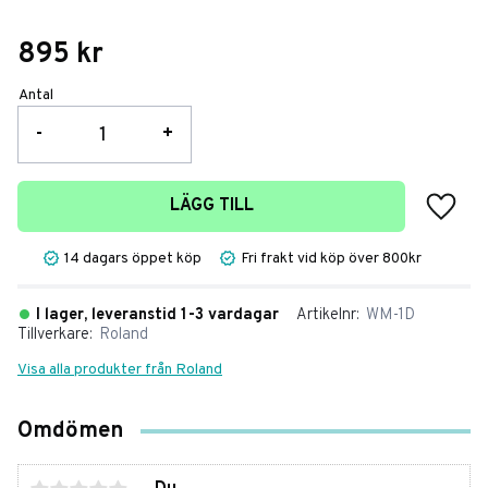
895
kr
Antal
-
+
Lägg t
LÄGG TILL
14 dagars öppet köp
Fri frakt vid köp över 800kr
I lager, leveranstid 1-3 vardagar
Artikelnr
WM-1D
Tillverkare
Roland
Visa alla produkter från Roland
Omdömen