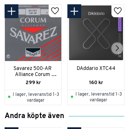
Savarez 500-AR 
DAddario XTC44
Alliance Corum 
Normal Tension
160
kr
299
kr
I lager, leveranstid 1-3
I lager, leveranstid 1-3
vardagar
vardagar
Andra köpte även