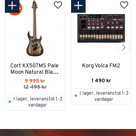
20
%
Cort KX507MS Pale 
Korg Volca FM2
Moon Natural Black 
Burst
1 490
kr
9 995
kr
12 495
kr
I lager, leveranstid 1-3
I lager, leveranstid 1-3
vardagar
vardagar