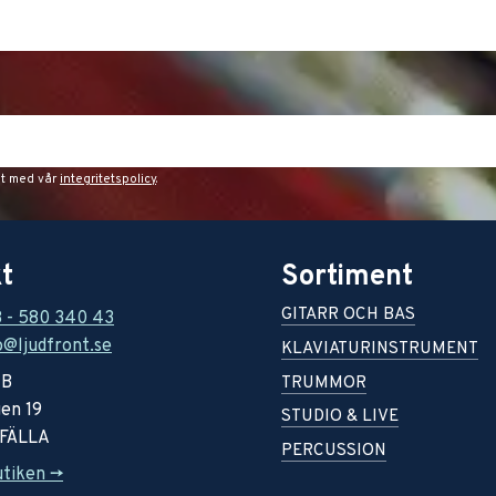
et med vår
integritetspolicy
.
t
Sortiment
GITARR OCH BAS
8 - 580 340 43
o@ljudfront.se
KLAVIATURINSTRUMENT
AB
TRUMMOR
en 19
STUDIO & LIVE
RFÄLLA
PERCUSSION
utiken ->