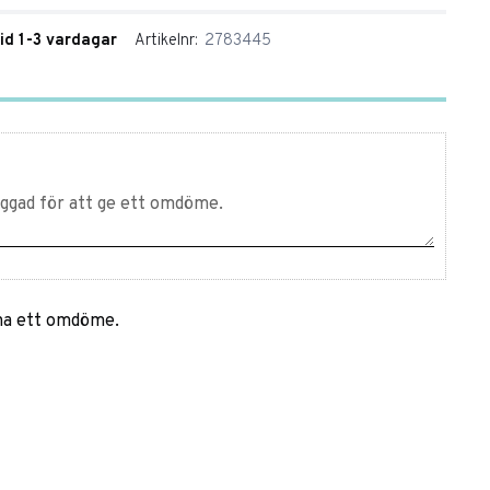
tid 1-3 vardagar
Artikelnr
2783445
mna ett omdöme.