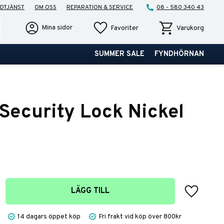
DTJÄNST
OM OSS
REPARATION & SERVICE
08 - 580 340 43
Favoriter
Kundvagn
Mina sidor
Favoriter
Varukorg
SUMMER SALE
FYNDHÖRNAN
 Security Lock Nickel
Lägg till 
LÄGG TILL
14 dagars öppet köp
Fri frakt vid köp över 800kr