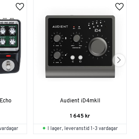
 Echo
Audient iD4mkII
1 645
kr
 vardagar
I lager, leveranstid 1-3 vardagar