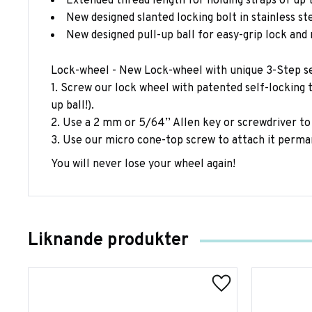
Extended thread length for holding straps of up
New designed slanted locking bolt in stainless s
New designed pull-up ball for easy-grip lock and 
Lock-wheel - New Lock-wheel with unique 3-Step se
1. Screw our lock wheel with patented self-locking t
up ball!).
2. Use a 2 mm or 5/64’’ Allen key or screwdriver to
3. Use our micro cone-top screw to attach it perma
You will never lose your wheel again!
Liknande produkter