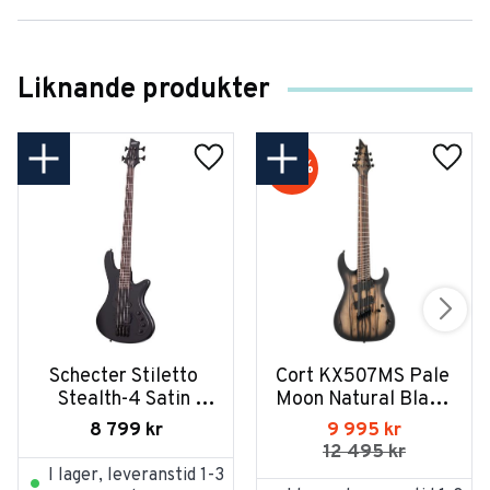
Liknande produkter
20
%
Schecter Stiletto 
Cort KX507MS Pale 
Stealth-4 Satin 
Moon Natural Black 
Black
Burst
8 799
kr
9 995
kr
12 495
kr
I lager, leveranstid 1-3