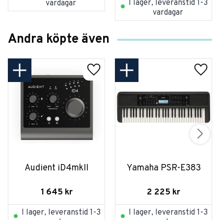
I lager, leveranstid 1-3
vardagar
vardagar
Andra köpte även
Audient iD4mkII
Yamaha PSR-E383
1 645
kr
2 225
kr
I lager, leveranstid 1-3
I lager, leveranstid 1-3