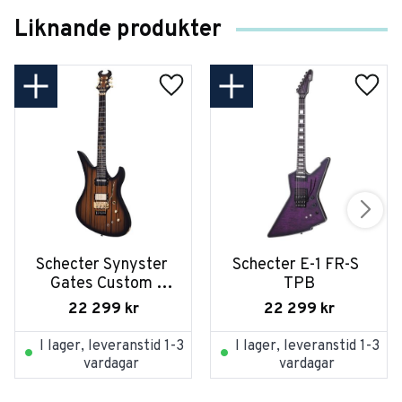
Liknande produkter
Schecter Synyster 
Schecter E-1 FR-S  
Gates Custom 
TPB
Sustainiac SGB
22 299
kr
22 299
kr
I lager, leveranstid 1-3
I lager, leveranstid 1-3
vardagar
vardagar