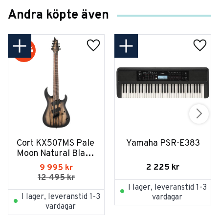
Andra köpte även
20
%
Cort KX507MS Pale 
Yamaha PSR-E383
Moon Natural Black 
Burst
2 225
kr
9 995
kr
12 495
kr
I lager, leveranstid 1-3
I lager, leveranstid 1-3
vardagar
vardagar